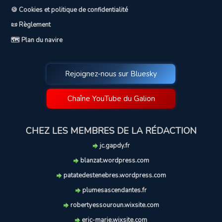
🍪 Cookies et politique de confidentialité
📜 Règlement
🗺️ Plan du navire
Rejoignez-nous sur Bluesky
Chaîne YouTube du Galion
CHEZ LES MEMBRES DE LA RÉDACTION
jc.gapdy.fr
blanzat.wordpress.com
patatedestenebres.wordpress.com
plumesascendantes.fr
robertyessouroun.wixsite.com
eric-marie.wixsite.com