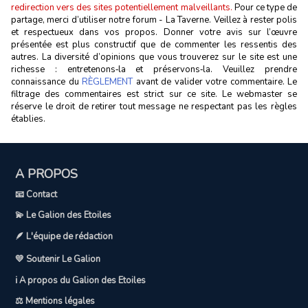
redirection vers des sites potentiellement malveillants.
Pour ce type de
partage, merci d’utiliser notre forum - La Taverne. Veillez à rester polis
et respectueux dans vos propos. Donner votre avis sur l’œuvre
présentée est plus constructif que de commenter les ressentis des
autres. La diversité d’opinions que vous trouverez sur le site est une
richesse : entretenons‑la et préservons‑la. Veuillez prendre
connaissance du
RÈGLEMENT
avant de valider votre commentaire. Le
filtrage des commentaires est strict sur ce site. Le webmaster se
réserve le droit de retirer tout message ne respectant pas les règles
établies.
A PROPOS
📧 Contact
💫 Le Galion des Etoiles
🪶 L'équipe de rédaction
💛 Soutenir Le Galion
ℹ️ A propos du Galion des Etoiles
⚖️ Mentions légales