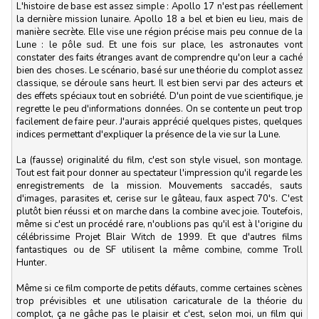
L'histoire de base est assez simple : Apollo 17 n'est pas réellement
la dernière mission lunaire. Apollo 18 a bel et bien eu lieu, mais de
manière secrète. Elle vise une région précise mais peu connue de la
Lune : le pôle sud. Et une fois sur place, les astronautes vont
constater des faits étranges avant de comprendre qu'on leur a caché
bien des choses. Le scénario, basé sur une théorie du complot assez
classique, se déroule sans heurt. Il est bien servi par des acteurs et
des effets spéciaux tout en sobriété. D'un point de vue scientifique, je
regrette le peu d'informations données. On se contente un peut trop
facilement de faire peur. J'aurais apprécié quelques pistes, quelques
indices permettant d'expliquer la présence de la vie sur la Lune.
La (fausse) originalité du film, c'est son style visuel, son montage.
Tout est fait pour donner au spectateur l'impression qu'il regarde les
enregistrements de la mission. Mouvements saccadés, sauts
d'images, parasites et, cerise sur le gâteau, faux aspect 70's. C'est
plutôt bien réussi et on marche dans la combine avec joie. Toutefois,
même si c'est un procédé rare, n'oublions pas qu'il est à l'origine du
célébrissime Projet Blair Witch de 1999. Et que d'autres films
fantastiques ou de SF utilisent la même combine, comme Troll
Hunter.
Même si ce film comporte de petits défauts, comme certaines scènes
trop prévisibles et une utilisation caricaturale de la théorie du
complot, ça ne gâche pas le plaisir et c'est, selon moi, un film qui