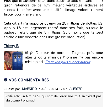
Plus que le suspens, c’est donc plutôt le look « à l’ancienne »
qu’on retiendra de ce film, mêlant véritables archives et
scènes tournées avec une qualité d’image volontairement
faible, pour «faire vrai».
Cela dit, s’il n’a rapporté qu’environ 25 millions de dollars US,
Apollo 18 est largement rentré dans ses frais, puisque le
budget n’était que de 5 millions (soit moins que le seul
salaire d’une vedette dans une grosse production).
Thierry B.
🧥🩺 Docteur de bord — Toujours prêt pour
aller là où la main de l'homme n'a pas encore
mis le pied !
En savoir plus sur cet auteur
💬 VOS COMMENTAIRES
1.
Posté par
. MAESTRO
le 06/08/2014 17:07
|
ALERTER
Voilà enfin un film de SF qui sort de l'ordinaire, tout en n'étant pas
absolument original !