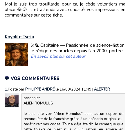
Moi je suis trop trouillarde pour ça, je cède volontiers ma
place 😁😛 ... et attends avec curiosité vos impressions en
commentaires sur cette fiche.
Koyolite Tseila
⚔️🦜 Capitaine — Passionnée de science-fiction,
je rédige des articles depuis l'an 2000, portée...
En savoir plus sur cet auteur
💬 VOS COMMENTAIRES
1.
Posté par
PHILIPPE ANDRÉ
le 16/08/2024 11:49
|
ALERTER
canonnier
ALIEN ROMULUS
Je suis allé voir "Alien Romulus" sans aucun espoir de
reconquête de la franchise grâce à un scénario original qui
redéfinirait ses codes. Tout a déjà été dit. Je remarque que
cette fois-ci ce n'est plus qu'un retour en arrière en