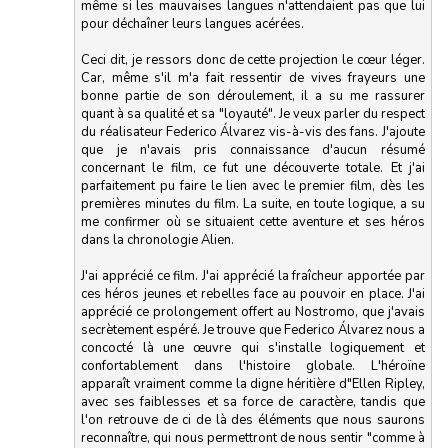
même si les mauvaises langues n'attendaient pas que lui
pour déchaîner leurs langues acérées.
Ceci dit, je ressors donc de cette projection le cœur léger.
Car, même s'il m'a fait ressentir de vives frayeurs une
bonne partie de son déroulement, il a su me rassurer
quant à sa qualité et sa "loyauté". Je veux parler du respect
du réalisateur Federico Álvarez vis-à-vis des fans. J'ajoute
que je n'avais pris connaissance d'aucun résumé
concernant le film, ce fut une découverte totale. Et j'ai
parfaitement pu faire le lien avec le premier film, dès les
premières minutes du film. La suite, en toute logique, a su
me confirmer où se situaient cette aventure et ses héros
dans la chronologie Alien.
J'ai apprécié ce film. J'ai apprécié la fraîcheur apportée par
ces héros jeunes et rebelles face au pouvoir en place. J'ai
apprécié ce prolongement offert au Nostromo, que j'avais
secrètement espéré. Je trouve que Federico Álvarez nous a
concocté là une œuvre qui s'installe logiquement et
confortablement dans l'histoire globale. L'héroïne
apparaît vraiment comme la digne héritière d"Ellen Ripley,
avec ses faiblesses et sa force de caractère, tandis que
l'on retrouve de ci de là des éléments que nous saurons
reconnaître, qui nous permettront de nous sentir "comme à