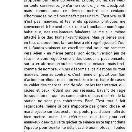
proposés par Federico Álvarez. Et bon, clignez des yeux
en toute connivence, je n'ai rien contre, j'ai vu Deadpool,
mais comme pour ce dernier, mettre une centaine
d'hommages bout à bout ne fait pas un film. C'est vrai qu'il
n'est pas mauvais, et les effets spéciaux pratiques me
conviennent tellement mieux que la bouillasse numérique
habituelle, des réalisateurs fainéants. Je me suis même
attaché à ce duo humain-synthétique. Mais je pense que,
en tout cas pour moi, la franchise a été rognée jusqu'à l'os,
et il faudra vraiment un excellent réal pour me ramener
vers Alien - en même temps, son éditeur version jeu de
rôle m'envoie régulièrement des bouquins passionnants,
sur la terraformation ou les marines coloniaux - mais bref,
comme de nombreux films désormais, ça n'est pas du tout
mauvais, bien au contraire, c'est même un plutôt bon film
d'action horrifique, mais l'on voit trop le cochage de cases
du cahier des charges, afin de séduire les fans internet, oui,
celles et ceux rôdant sur les réseaux, bavant de rage
lorsque l'on dit que les commandes du sas d'entrée de la
station ne sont pas cohérentes. Bref! C'est tout à fait
regardable, même si cela n'apporte pas grand chose, et
marche juste sur des oeufs - de poule, pas d'alien - afin de
bien mettre toutes les références qu'il faut pour cet
ennuyeux geek qui va te gâcher ta séance en te tapant dans
l'épaule pour pointer le détail caché aux moldus... Toutes