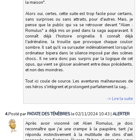
la maison".
Alors oui, certes, cette suite est trop facile pour certains,
sans surprises ou sans attraits, pour d'autres. Mais, je
pense que le public qui va se retrouver devant "Alien :
Romulus" a déjà mis un pied dans la saga auparavant. Il
connaît déjà l'histoire originelle. Il connaît déjà
l'adrénaline, la trouille que provoque chaque couloir
sombre. Il sait qu'il va sursauter indéniablement lorsqu'un
ordinateur bipera dans le silence imposé par des scènes
chocs.. Il ne sera donc pas surpris par la logique de cet
opus, qui vient se glisser aisément entre deux précédents,
et non des moindres.
Tout ici coule de source. Les aventures malheureuses de
ces héros s'intègrent et prolongent parfaitement la sag...
-> Lire la suite
4.
Posté par
PATATE DES TÉNÈBRES
le 02/11/2024 10:43
|
ALERTER
Après avoir visionné cet Alien Romulus, je dois
reconnaître que j'ai une crampe à la paupière, tant j'ai
répondu instinctivement à la multitude de clins d'œil