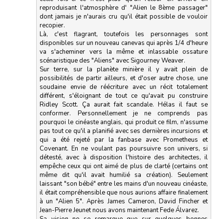
reproduisant l'atmosphère d' "Alien le 8ème passager"
dont jamais je n'aurais cru qu'il était possible de vouloir
recopier.
Là, c'est flagrant, toutefois les personnages sont
disponibles sur un nouveau canevas qui après 1/4 d'heure
va s'acheminer vers la même et inlassable ossature
scénaristique des "Aliens" avec Sigourney Weaver.
Sur terre, sur la planète minière il y avait plein de
possibilités de partir ailleurs, et d'oser autre chose, une
soudaine envie de réécriture avec un récit totalement
différent, s'éloignant de tout ce qu'avait pu construire
Ridley Scott. Ça aurait fait scandale. Hélas il faut se
conformer. Personnellement je ne comprends pas
pourquoi le cinéaste anglais, qui produit ce film, n'assume
pas tout ce qu'il a planifié avec ses dernières incursions et
qui a été rejeté par la fanbase avec Prometheus et
Covenant. En ne voulant pas poursuivre son univers, si
détesté, avec à disposition l'histoire des architectes, il
empêche ceux qui ont aimé de plus de clarté (certains ont
même dit qu'il avait humilié sa création). Seulement
laissant "son bébé" entre les mains d'un nouveau cinéaste,
il était compréhensible que nous aurions affaire finalement
à un "Alien 5". Après James Cameron, David Fincher et
Jean-Pierre Jeunet nous avons maintenant Fede Álvarez.
Sa vision ne se remarque que sur quelques bonnes