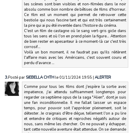
les scènes sont bien visibles et non-filmées dans le noir
absolu comme bon nombre de bêtises de films d'horreur.
Ce film est un moment qui permet de retrouver cette
bestiole qui nous fascine tant et qui est très certainement
la pire qui ai pu été inventée dans l'histoire du cinéma.
C'est un film de castagne où le sang vert-gris gicle dans
tous les sens et où l'on en prend plein la figure... Attention
de bien rester en apesanteur à ce moment-là car c'est très
corrosif...
Voilà un bon moment, il ne faudrait pas qu'ils réitèrent
l'affaire mais avec les Américains, c'est souvent couru et
perdu d'avance ...
3.
Posté par
SIEBELLA CHTH
le 01/11/2024 19:55
|
ALERTER
Comme pour tous les films dont j'espère la sortie avec
impatience, j'ai attendu suffisamment longtemps pour
regarder ce septième opus de la saga "Alien", dont je suis
une fan inconditionnelle. Il me fallait laisser un espace
temps, pour pouvoir soit l'apprécier pleinement, soit le
détester. Je craignais d'être déçue, tellement l'on a pu lire
et entendre de critiques et reproches négatifs autour de
nous, sans même les chercher. On ne pouvait y échapper,
tant cette nouvelle aventure était attendue. On se demande