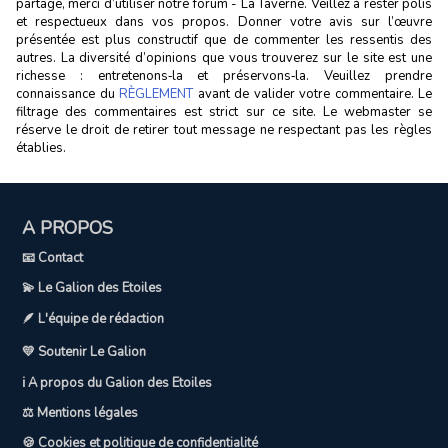
partage, merci d’utiliser notre forum - La Taverne. Veillez à rester polis
et respectueux dans vos propos. Donner votre avis sur l’œuvre
présentée est plus constructif que de commenter les ressentis des
autres. La diversité d’opinions que vous trouverez sur le site est une
richesse : entretenons‑la et préservons‑la. Veuillez prendre
connaissance du
RÈGLEMENT
avant de valider votre commentaire. Le
filtrage des commentaires est strict sur ce site. Le webmaster se
réserve le droit de retirer tout message ne respectant pas les règles
établies.
A PROPOS
📧 Contact
💫 Le Galion des Etoiles
🪶 L'équipe de rédaction
💛 Soutenir Le Galion
ℹ️ A propos du Galion des Etoiles
⚖️ Mentions légales
🍪 Cookies et politique de confidentialité