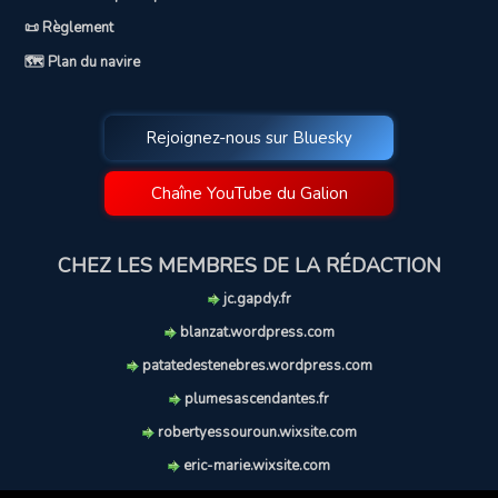
📜 Règlement
🗺️ Plan du navire
Rejoignez-nous sur Bluesky
Chaîne YouTube du Galion
CHEZ LES MEMBRES DE LA RÉDACTION
jc.gapdy.fr
blanzat.wordpress.com
patatedestenebres.wordpress.com
plumesascendantes.fr
robertyessouroun.wixsite.com
eric-marie.wixsite.com