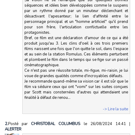
séquences et idées bien développées comme le suspens
par un rythme donné par un minuteur déclenchant et
désactivant l'apesanteur; le lien d'affinité entre le
personnage principal et un "homme artificiel" qu'il prend
pour son frère, l'articulation conflictuelle entre les
protagonistes.
Bref, ce film est une déclaration d'amour de ce qui a été
produit jusqu'au 3. Les clins d'oeil à ces trois premiers
films naissent une fois que l'on quitte le sol, dans l'espace
et au sein de la station Romulus. Ces éléments perturbent
et plombent le film dans le temps qui se fige sur un passé
cinématographique.
Ce n'est pas une réussite totale, mi-figue, mi-raisin, je lui
voue de grandes qualités comme d'incroyables défauts.
Je recommande quand-même sa vision car il est sûr que le
film va séduire ceux qui ont "vomi" sur les suites conçues
par Scott mais consternées d'autres qui attendaient une
finalité à défaut de renou...
-> Lire la suite
2.
Posté par
CHRISTOBAL COLUMBUS
le 26/08/2024 14:41
|
ALERTER