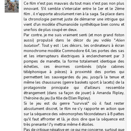
Ce film n'est pas mauvais du tout mais n'est pas non plus
innovant. S'il semble s'intercaler entre le 1er et le 2ème
film , il n'apporte absolument rien à la saga. Sa place dans
la chronologie permet juste de démarrer une intrigue qui
vient d'un modèle d'humanoïde synthétique bien connu et
une fois de plus coupé en deux.
Par contre, je me suis vraiment senti (et mon grand fiston
aussi) propulsé dans le décor du jeu vidéo "
Alien
Isolation
". Tout y est : Les décors, les ordinateurs à écran
monochrome modèle Commodore 64, les portes des sas
et les interrupteurs électriques à enclenchement par 3
pompes de manette, la forme totalement identique des
échelles, ces énormes combinés (style cabines
téléphonique à pièces) à proximité des portes qui
permettent les sauvegardes du jeu, jusqu'à la tenue et
même les chaussures (genre baskets sport à lacets) de la
protagoniste principale qui d'ailleurs ressemble
étrangement (dans sa façon de jouer) à Amanda Ripley,
l'héroïne du jeu (la fille de Ellen Ripley).
Si le jeu est du genre "survival" où il faut rester
absolument discret, le film ne s'y rapporte en action que
sur la séquence des xénomorphes fécondateurs à 8 pattes
qu'il faut affronter et là, je dois dire que la séquence est
très prenante ! J'y mettrai même 4 étoiles.
Pas de critique négative en ce qui me concerne, surtout que