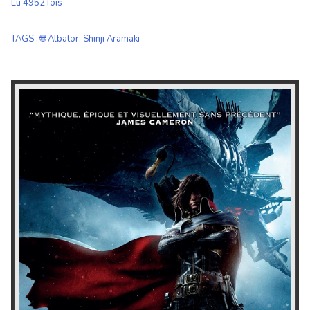
Lu 4952 fois
TAGS
:
🌐 Albator
,
Shinji Aramaki