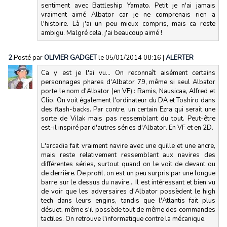
sentiment avec Battleship Yamato. Petit je n'ai jamais
vraiment aimé Albator car je ne comprenais rien a
l'histoire. Là j'ai un peu mieux compris, mais ca reste
ambigu. Malgré cela, j'ai beaucoup aimé !
2.
Posté par
OLIVIER GADGET
le 05/01/2014 08:16
|
ALERTER
Ca y est je l'ai vu... On reconnaît aisément certains
personnages phares d'Albator 79, même si seul Albator
porte le nom d'Albator (en VF) : Ramis, Nausicaa, Alfred et
Clio. On voit également l'ordinateur du DA et Toshiro dans
des flash-backs. Par contre, un certain Ezra qui serait une
sorte de Vilak mais pas ressemblant du tout. Peut-être
est-il inspiré par d'autres séries d'Albator. En VF et en 2D.
L'arcadia fait vraiment navire avec une quille et une ancre,
mais reste relativement ressemblant aux navires des
différentes séries, surtout quand on le voit de devant ou
de derrière. De profil, on est un peu surpris par une longue
barre sur le dessus du navire... Il est intéressant et bien vu
de voir que les adversaires d'Albator possèdent le high
tech dans leurs engins, tandis que l'Atlantis fait plus
désuet, même s'il possède tout de même des commandes
tactiles. On retrouve l'informatique contre la mécanique.