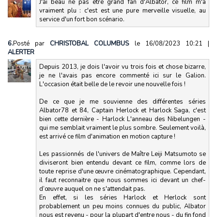
J'ai beau ne pas être grand fan d'Albator, ce film m'a
vraiment plu : c'est est une pure merveille visuelle, au
service d'un fort bon scénario.
6.
Posté par
CHRISTOBAL COLUMBUS
le 16/08/2023 10:21
|
ALERTER
Depuis 2013, je dois l'avoir vu trois fois et chose bizarre,
je ne l'avais pas encore commenté ici sur le Galion.
L'occasion était belle de le revoir une nouvelle fois !
De ce que je me souvienne des différentes séries
Albator78 et 84, Captain Herlock et Harlock Saga, c'est
bien cette dernière - Harlock L'anneau des Nibelungen -
qui me semblait vraiment le plus sombre. Seulement voilà,
est arrivé ce film d'animation en motion capture !
Les passionnés de l'univers de Maître Leiji Matsumoto se
diviseront bien entendu devant ce film, comme lors de
toute reprise d'une œuvre cinématographique. Cependant,
il faut reconnaitre que nous sommes ici devant un chef-
d’œuvre auquel on ne s'attendait pas.
En effet, si les séries Harlock et Herlock sont
probablement un peu moins connues du public, Albator
nous est revenu - pour la plupart d'entre nous - du fin fond