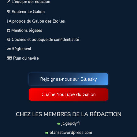
🪶 L'équipe de rédaction
💛 Soutenir Le Galion
ℹ️ A propos du Galion des Etoiles
⚖️ Mentions légales
🍪 Cookies et politique de confidentialité
📜 Règlement
🗺️ Plan du navire
Rejoignez-nous sur Bluesky
Chaîne YouTube du Galion
CHEZ LES MEMBRES DE LA RÉDACTION
jc.gapdy.fr
blanzat.wordpress.com