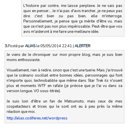
L'histoire par contre, me laisse perplexe. Je ne sais pas
quoi en penser... Je n'ai pas d'avis trancher, je ne peux pas
dire c'est bien ou pas bien, elle m'interroge.
Personnellement, je pense que ça mérite d'être vu, mais
que ce n'est pas non plus impérissable. Peut-être que vos
avis m'aideront à me faire une meilleure idée.
3.
Posté par
ALIAS
le 05/05/2014 22:41
|
ALERTER
Je viens de le chroniquer sur mon propre blog, mais je suis bien
moins enthousiaste.
Visuellement, rien à redire, sinon que c'est une tuerie. Mais j'ai trouvé
que le scénario oscillait entre bonnes idées, personnages qui font
n'importe quoi, technobabble que même dans Star Trek ils n'osent
plus et moments WTF en rafale (je précise que je l'ai vu dans sa
version longue, VO sous-titrée).
Je suis loin d'être un fan de Matsumoto, mais ceux de mes
cospetacteurs et trices qui le sont ont eu à peu près la même
réaction que moi.
http://alias.codiferes.net/wordpress