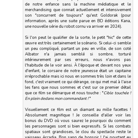
de notre enfance sans la machine médiatique et le
merchandising que connait actuellement et intensivement
son "concurrent de toujours" qu'est Goldorak (pour
information, après une suite parue en BD éditions Kana,
une nouvelle série du robot cornu va arriver en 2024).
Si l'on peut le qualifier de la sorte, le petit "hic" de cette
œuvre est très certainement le scénario. Si celui-ci semble
un peu compliqué, partant un peu en vrille, de son coté
Albator n'a jamais semblé si sombre, torturé
intérieurement par ses erreurs, nous n'avons pas
l'habitude de le voir ainsi. À l'époque et devant nos yeux
d'enfant, le corsaire de notre jeunesse était un capitaine
irréprochable mais ici nous en sommes très loin et dans le
fond, c'est vraiment ce qui dérange, ce qui met mal à l'aise
les fans que nous sommes et c'est sur ce premier détail
que ce film se démarque et nous touche : "
Cible touchée !
En plein dedans mon commandant !
"
Visuellement ce film est un diamant au mille facettes !
Absolument magnifique ! Je conseille d'aller voir les
bonus du DVD où vous saurez le pourquoi du comment
les personnages sont si bien expressifs. Si les combats
spatiaux sont grandioses, le clou du spectacle reste le
vaisseau Arcadia. Bon sang de bonsoir ! J'ai pourtant eu