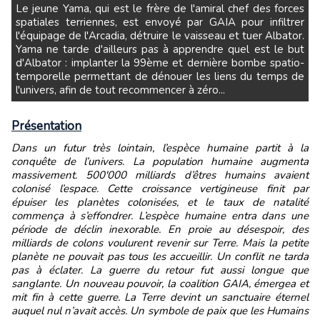
Le jeune Yama, qui est le frère de l'amiral chef des forces
spatiales terriennes, est envoyé par GAIA pour infiltrer
l'équipage de l'Arcadia, détruire le vaisseau et tuer Albator.
Yama ne tarde d'ailleurs pas à apprendre quel est le but
d'Albator : implanter la 99ème et dernière bombe spatio-
temporelle permettant de dénouer les liens du temps de
l'univers, afin de tout recommencer à zéro...
Présentation
Dans un futur très lointain, l’espèce humaine partit à la
conquête de l’univers. La population humaine augmenta
massivement. 500'000 milliards d’êtres humains avaient
colonisé l’espace. Cette croissance vertigineuse finit par
épuiser les planètes colonisées, et le taux de natalité
commença à s’effondrer. L’espèce humaine entra dans une
période de déclin inexorable. En proie au désespoir, des
milliards de colons voulurent revenir sur Terre. Mais la petite
planète ne pouvait pas tous les accueillir. Un conflit ne tarda
pas à éclater. La guerre du retour fut aussi longue que
sanglante. Un nouveau pouvoir, la coalition GAIA, émergea et
mit fin à cette guerre. La Terre devint un sanctuaire éternel
auquel nul n’avait accès. Un symbole de paix que les Humains