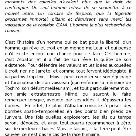
mourants des colonies n’avaient plus que le droit de
contempler. Un seul homme refusa de se soumettre à ce
nouvel ordre. Un corsaire de l’espace, que la légende
proclamait immortel, pillant et détruisant sans merci les
vaisseaux de la coalition GAIA. L’homme le plus recherché de
l’univers…
C’est l’histoire d’un homme qui se bat pour la liberté, d’un
homme qui rêve et croit en un monde meilleur, et qui pense
qu’il existe encore une chance pour ce faire. Cet homme,
c’est Albator, et il a fait de son rêve la quête de son
existence. Pour défendre les valeurs et les idées auxquelles
il croit, rien ne l’arrête, et comme tout fervent idéologiste, il
va parfois trop loin… Mais il peut compter sur son équipage
et l’ordinateur de son vaisseau (qui renferme la mémoire de
Toshiro, son défunt meilleur ami), et tout particulièrement sur
son amie extraterrestre Miimé, qui sauront lui faire
remarquer lorsque, aveuglé par ses idées, il dépassera les
bornes… En effet, le plan d’Albator consiste à poser des
bombes spatio-temporelles en des points bien précis de
l’univers. Une fois qu’elles exploseront, les fils du temps
seront dénoués, et ainsi, tout pourra recommencer à zéro,
sur de meilleures bases. Mais ce faisant, si la Terre peut être
sauvée, ce n’est pas le cas de la race humaine…