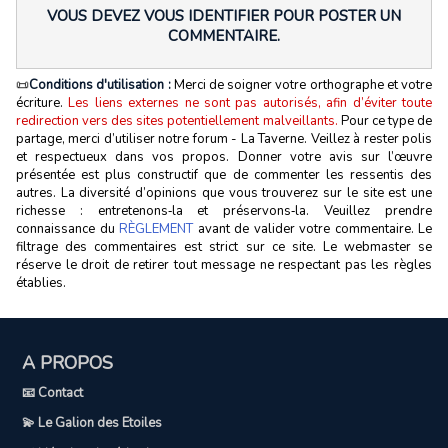
VOUS DEVEZ VOUS IDENTIFIER POUR POSTER UN
COMMENTAIRE.
📜
Conditions d'utilisation :
Merci de soigner votre orthographe et votre
écriture.
Les liens externes ne sont pas autorisés, afin d’éviter toute
redirection vers des sites potentiellement malveillants.
Pour ce type de
partage, merci d’utiliser notre forum - La Taverne. Veillez à rester polis
et respectueux dans vos propos. Donner votre avis sur l’œuvre
présentée est plus constructif que de commenter les ressentis des
autres. La diversité d’opinions que vous trouverez sur le site est une
richesse : entretenons‑la et préservons‑la. Veuillez prendre
connaissance du
RÈGLEMENT
avant de valider votre commentaire. Le
filtrage des commentaires est strict sur ce site. Le webmaster se
réserve le droit de retirer tout message ne respectant pas les règles
établies.
A PROPOS
📧 Contact
💫 Le Galion des Etoiles