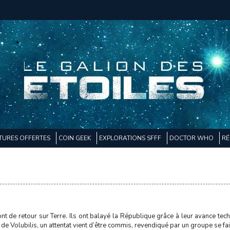
TURES OFFERTES
COIN GEEK
EXPLORATIONS SFFF
DOCTOR WHO
RÉ
 de retour sur Terre. Ils ont balayé la République grâce à leur avance tech
f de Volubilis, un attentat vient d’être commis, revendiqué par un groupe se fa