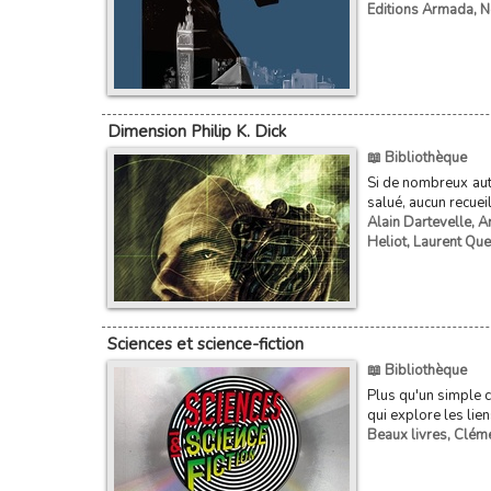
Editions Armada
,
N
Dimension Philip K. Dick
📖 Bibliothèque
Si de nombreux aute
salué, aucun recueil
Alain Dartevelle
,
A
Heliot
,
Laurent Que
Sciences et science-fiction
📖 Bibliothèque
Plus qu'un simple c
qui explore les lien
Beaux livres
,
Cléme