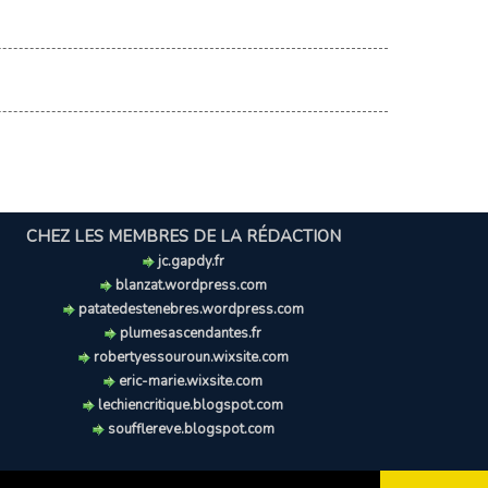
CHEZ LES MEMBRES DE LA RÉDACTION
jc.gapdy.fr
blanzat.wordpress.com
patatedestenebres.wordpress.com
plumesascendantes.fr
robertyessouroun.wixsite.com
eric-marie.wixsite.com
lechiencritique.blogspot.com
soufflereve.blogspot.com