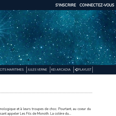
S'INSCRIRE
CONNECTEZ-VOUS
CITS MARITIMES
JULES VERNE
KEI ARCADIA
🎧PLAYLIST
nologique et à leurs troupes de choc. Pourtant, au coeur du
isant appeler Les Fils de Monoth. La colère du...