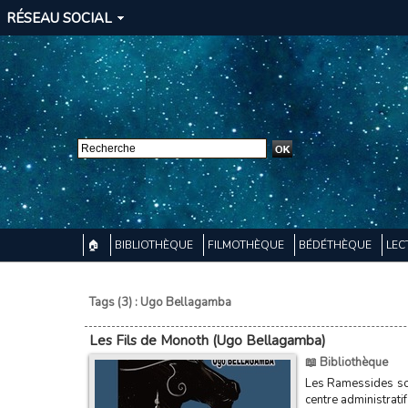
RÉSEAU SOCIAL
🏠
BIBLIOTHÈQUE
FILMOTHÈQUE
BÉDÉTHÈQUE
LEC
Tags (3) : Ugo Bellagamba
Les Fils de Monoth (Ugo Bellagamba)
📖 Bibliothèque
Les Ramessides sont
centre administrati