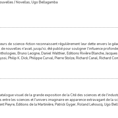
ouvelles / Novellas
,
Ugo Bellagamba
urs de science-fiction reconnaissent régulièrement leur dette envers le géan
 de nouvelles n'avait, jusqu'ici, été publié pour souligner l'influence profond
nthologies
,
Bruno Lecigne
,
Daniel Walthier
,
Editions Rivière Blanche
,
Jacques
yssi
,
Philip K. Dick
,
Philippe Curval
,
Pierre Stolze
,
Richard Canal
,
Richard Com
atalogue visuel de la grande exposition de la Cité des sciences et de l'indus
s entre les sciences et l'univers imaginaire en apparence extravagant de la sci
nt Pieyre
,
Editions de la Martinière
,
Patrick Gyger
,
Roland Lehoucq
,
Ugo Bel