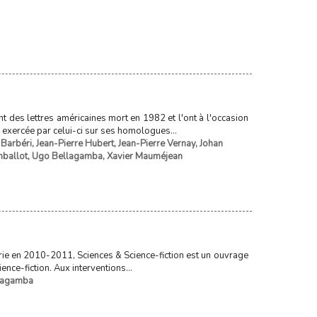
t des lettres américaines mort en 1982 et l'ont à l'occasion
e exercée par celui-ci sur ses homologues...
 Barbéri
,
Jean-Pierre Hubert
,
Jean-Pierre Vernay
,
Johan
ballot
,
Ugo Bellagamba
,
Xavier Mauméjean
trie en 2010-2011, Sciences & Science-fiction est un ouvrage
ence-fiction. Aux interventions...
lagamba