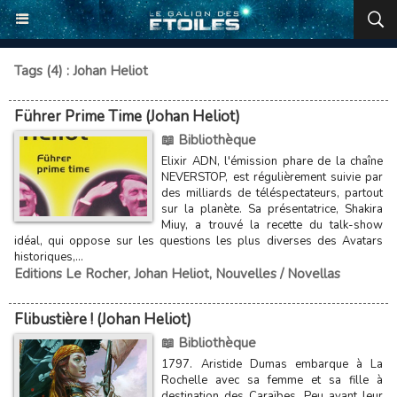
Tags (4) : Johan Heliot
Führer Prime Time (Johan Heliot)
📖 Bibliothèque
Elixir ADN, l'émission phare de la chaîne
NEVERSTOP, est régulièrement suivie par
des milliards de téléspectateurs, partout
sur la planète. Sa présentatrice, Shakira
Miuy, a trouvé la recette du talk-show
idéal, qui oppose sur les questions les plus diverses des Avatars
historiques,...
Editions Le Rocher
,
Johan Heliot
,
Nouvelles / Novellas
Flibustière ! (Johan Heliot)
📖 Bibliothèque
1797. Aristide Dumas embarque à La
Rochelle avec sa femme et sa fille à
destination des Caraïbes. Peu avant leur