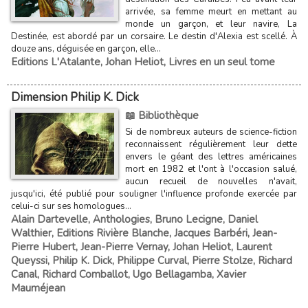
arrivée, sa femme meurt en mettant au
monde un garçon, et leur navire, La
Destinée, est abordé par un corsaire. Le destin d'Alexia est scellé. À
douze ans, déguisée en garçon, elle...
Editions L'Atalante
,
Johan Heliot
,
Livres en un seul tome
Dimension Philip K. Dick
📖 Bibliothèque
Si de nombreux auteurs de science-fiction
reconnaissent régulièrement leur dette
envers le géant des lettres américaines
mort en 1982 et l'ont à l'occasion salué,
aucun recueil de nouvelles n'avait,
jusqu'ici, été publié pour souligner l'influence profonde exercée par
celui-ci sur ses homologues...
Alain Dartevelle
,
Anthologies
,
Bruno Lecigne
,
Daniel
Walthier
,
Editions Rivière Blanche
,
Jacques Barbéri
,
Jean-
Pierre Hubert
,
Jean-Pierre Vernay
,
Johan Heliot
,
Laurent
Queyssi
,
Philip K. Dick
,
Philippe Curval
,
Pierre Stolze
,
Richard
Canal
,
Richard Comballot
,
Ugo Bellagamba
,
Xavier
Mauméjean