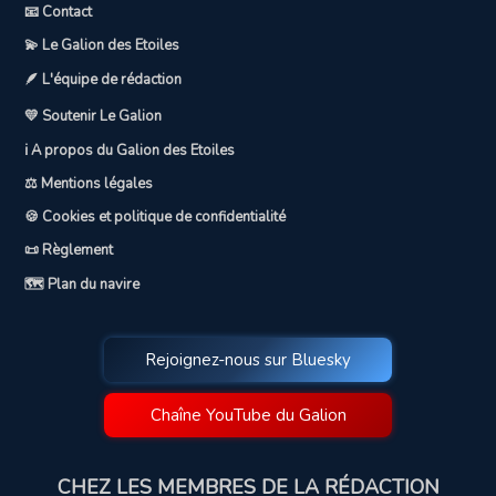
📧 Contact
💫 Le Galion des Etoiles
🪶 L'équipe de rédaction
💛 Soutenir Le Galion
ℹ️ A propos du Galion des Etoiles
⚖️ Mentions légales
🍪 Cookies et politique de confidentialité
📜 Règlement
🗺️ Plan du navire
Rejoignez-nous sur Bluesky
Chaîne YouTube du Galion
CHEZ LES MEMBRES DE LA RÉDACTION