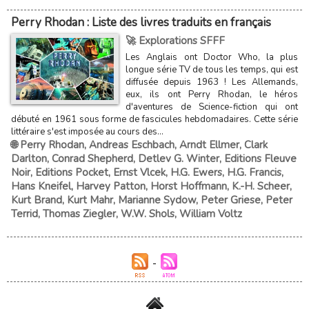
Perry Rhodan : Liste des livres traduits en français
🚀 Explorations SFFF
Les Anglais ont Doctor Who, la plus
longue série TV de tous les temps, qui est
diffusée depuis 1963 ! Les Allemands,
eux, ils ont Perry Rhodan, le héros
d'aventures de Science-fiction qui ont
débuté en 1961 sous forme de fascicules hebdomadaires. Cette série
littéraire s'est imposée au cours des...
🌐 Perry Rhodan
,
Andreas Eschbach
,
Arndt Ellmer
,
Clark
Darlton
,
Conrad Shepherd
,
Detlev G. Winter
,
Editions Fleuve
Noir
,
Editions Pocket
,
Ernst Vlcek
,
H.G. Ewers
,
H.G. Francis
,
Hans Kneifel
,
Harvey Patton
,
Horst Hoffmann
,
K.-H. Scheer
,
Kurt Brand
,
Kurt Mahr
,
Marianne Sydow
,
Peter Griese
,
Peter
Terrid
,
Thomas Ziegler
,
W.W. Shols
,
William Voltz