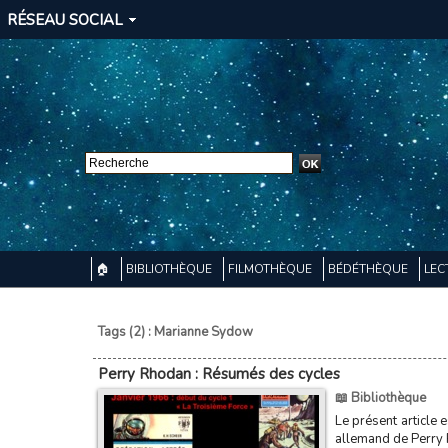
RÉSEAU SOCIAL
🏠
BIBLIOTHÈQUE
FILMOTHÈQUE
BÉDÉTHÈQUE
LEC
Tags (2) : Marianne Sydow
Perry Rhodan : Résumés des cycles
📖 Bibliothèque
Le présent article 
allemand de Perry R