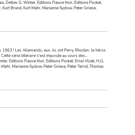
gas
,
Detlev G. Winter
,
Editions Fleuve Noir
,
Editions Pocket
,
r
,
Kurt Brand
,
Kurt Mahr
,
Marianne Sydow
,
Peter Griese
,
s 1963 ! Les Allemands, eux, ils ont Perry Rhodan, le héros
tte série littéraire s'est imposée au cours des...
nter
,
Editions Fleuve Noir
,
Editions Pocket
,
Ernst Vlcek
,
H.G.
t Mahr
,
Marianne Sydow
,
Peter Griese
,
Peter Terrid
,
Thomas