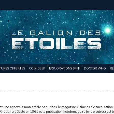
TURES OFFERTES
COIN GEEK
EXPLORATIONS SFFF
DOCTOR WHO
RÉ
est une annexe à mon article paru dans le magazine Galaxies Science-fiction
hodan a débuté en 1961 et la publication hebdomadaire (entre autres) est to