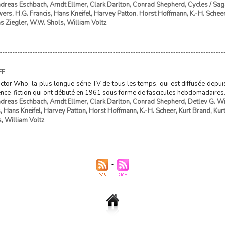
dreas Eschbach
,
Arndt Ellmer
,
Clark Darlton
,
Conrad Shepherd
,
Cycles / Sa
wers
,
H.G. Francis
,
Hans Kneifel
,
Harvey Patton
,
Horst Hoffmann
,
K.-H. Schee
 Ziegler
,
W.W. Shols
,
William Voltz
FF
ctor Who, la plus longue série TV de tous les temps, qui est diffusée depui
nce-fiction qui ont débuté en 1961 sous forme de fascicules hebdomadaires. Ce
dreas Eschbach
,
Arndt Ellmer
,
Clark Darlton
,
Conrad Shepherd
,
Detlev G. Wi
s
,
Hans Kneifel
,
Harvey Patton
,
Horst Hoffmann
,
K.-H. Scheer
,
Kurt Brand
,
Kur
s
,
William Voltz