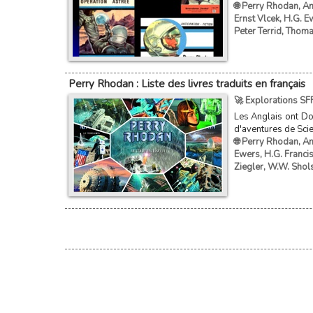
🌐 Perry Rhodan
,
An
Ernst Vlcek
,
H.G. E
Peter Terrid
,
Thomas
Perry Rhodan : Liste des livres traduits en français
🚀 Explorations SF
Les Anglais ont Do
d'aventures de Scie
🌐 Perry Rhodan
,
An
Ewers
,
H.G. Franci
Ziegler
,
W.W. Shol