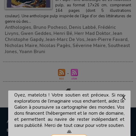
pulp, au format 17x26 cm, comprenant
164 pages (dont 5 illustrations
couleur). Une anthologie pulp inspirée de l’âge d’or des littératures de
genre où des...
Anthologies
,
Bruno Pochesci
,
Denis Labbé
,
Frédéric
Livyns
,
Gwen Geddes
,
Henri Bé
,
Herr Mad Doktor
,
Jean
Christophe Gapdy
,
Jean-Marc De Vos
,
Jean-Pierre Favard
,
Nicholas Maire
,
Nicolas Pagès
,
Séverine Maire
,
Southeast
Jones
,
Yoann Bruni
Oyez, matelots ! Votre soutien est précieux. Si nos
explorations de l’imaginaire vous enchantent, aidez le
Galion à poursuivre sa cartographie des mondes. Vos
dons financent l’hébergement et le nom de domaine,
et permettent au navire de rester indépendant et
A PROPOS
sans publicité. Merci de tout cœur pour votre soutien.
📧 Contact
🙏