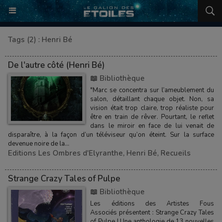
Tags (2) : Henri Bé
De l'autre côté (Henri Bé)
📖 Bibliothèque
"Marc se concentra sur l’ameublement du
salon, détaillant chaque objet. Non, sa
vision était trop claire, trop réaliste pour
être en train de rêver. Pourtant, le reflet
dans le miroir en face de lui venait de
disparaître, à la façon d’un téléviseur qu’on éteint. Sur la surface
devenue noire de la...
Editions Les Ombres d'Elyranthe
,
Henri Bé
,
Recueils
Strange Crazy Tales of Pulpe
📖 Bibliothèque
Les éditions des Artistes Fous
Associés présentent : Strange Crazy Tales
of Pulpe ! Une anthologie de 13 nouvelles