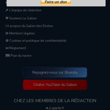
💫 Le Galion des Etoiles
🪶 L'équipe de rédaction
💛 Soutenir Le Galion
ℹ️ A propos du Galion des Etoiles
⚖️ Mentions légales
🍪 Cookies et politique de confidentialité
📜 Règlement
🗺️ Plan du navire
Rejoignez-nous sur Bluesky
Chaîne YouTube du Galion
CHEZ LES MEMBRES DE LA RÉDACTION
jc.gapdy.fr