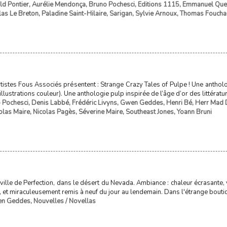
ld Pontier
,
Aurélie Mendonça
,
Bruno Pochesci
,
Editions 1115
,
Emmanuel Que
las Le Breton
,
Paladine Saint-Hilaire
,
Sarigan
,
Sylvie Arnoux
,
Thomas Foucha
rtistes Fous Associés présentent : Strange Crazy Tales of Pulpe ! Une anth
llustrations couleur). Une anthologie pulp inspirée de l’âge d’or des littératu
 Pochesci
,
Denis Labbé
,
Frédéric Livyns
,
Gwen Geddes
,
Henri Bé
,
Herr Mad 
olas Maire
,
Nicolas Pagès
,
Séverine Maire
,
Southeast Jones
,
Yoann Bruni
te ville de Perfection, dans le désert du Nevada. Ambiance : chaleur écrasant
t, et miraculeusement remis à neuf du jour au lendemain. Dans l'étrange boutiqu
n Geddes
,
Nouvelles / Novellas