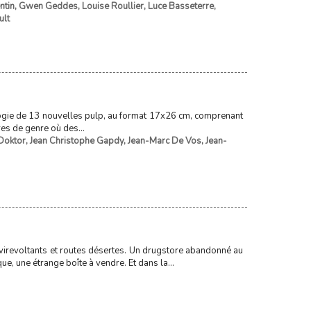
ntin
,
Gwen Geddes
,
Louise Roullier
,
Luce Basseterre
,
ult
ologie de 13 nouvelles pulp, au format 17x26 cm, comprenant
res de genre où des...
Doktor
,
Jean Christophe Gapdy
,
Jean-Marc De Vos
,
Jean-
e, virevoltants et routes désertes. Un drugstore abandonné au
e, une étrange boîte à vendre. Et dans la...