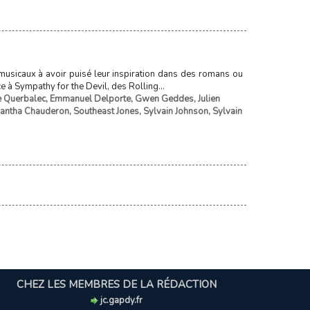
 musicaux à avoir puisé leur inspiration dans des romans ou
 à Sympathy for the Devil, des Rolling...
e Querbalec
,
Emmanuel Delporte
,
Gwen Geddes
,
Julien
antha Chauderon
,
Southeast Jones
,
Sylvain Johnson
,
Sylvain
CHEZ LES MEMBRES DE LA RÉDACTION
jc.gapdy.fr