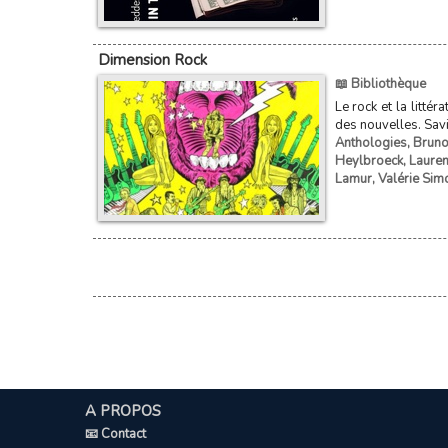
Dimension Rock
📖 Bibliothèque
Le rock et la litté
des nouvelles. Savi
Anthologies
,
Bruno
Heylbroeck
,
Laure
Lamur
,
Valérie Sim
A PROPOS
📧 Contact