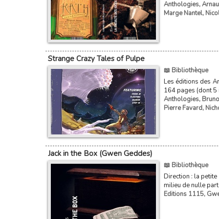
Anthologies
,
Arnau
Marge Nantel
,
Nico
Strange Crazy Tales of Pulpe
📖 Bibliothèque
Les éditions des A
164 pages (dont 5 i
Anthologies
,
Bruno
Pierre Favard
,
Nich
Jack in the Box (Gwen Geddes)
📖 Bibliothèque
Direction : la peti
milieu de nulle par
Editions 1115
,
Gwe