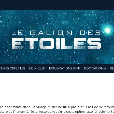
TURES OFFERTES
COIN GEEK
EXPLORATIONS SFFF
DOCTOR WHO
RÉ
ce déprimante dans un village minier ne lui a pas suffi. Pat Poe veut touc
cure de l'humanité. Ne lui reste donc qu'une seule option : aller directement à 