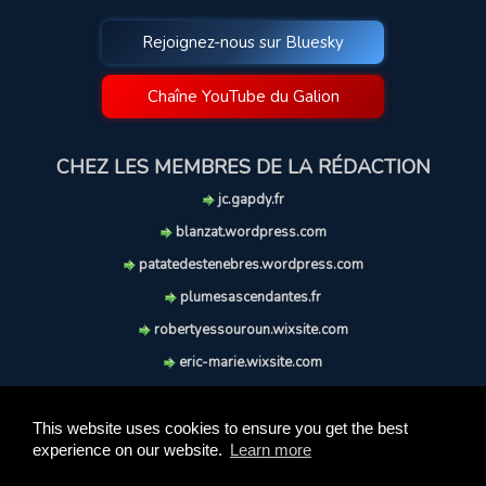
Rejoignez-nous sur Bluesky
Chaîne YouTube du Galion
CHEZ LES MEMBRES DE LA RÉDACTION
jc.gapdy.fr
blanzat.wordpress.com
patatedestenebres.wordpress.com
plumesascendantes.fr
robertyessouroun.wixsite.com
eric-marie.wixsite.com
lechiencritique.blogspot.com
soufflereve.blogspot.com
This website uses cookies to ensure you get the best
experience on our website.
Learn more
© 2009-2026 Le Galion des Etoiles. Tous droits réservés.