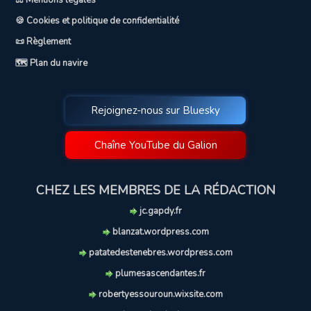
⚖️ Mentions légales
🍪 Cookies et politique de confidentialité
📜 Règlement
🗺️ Plan du navire
Rejoignez-nous sur Bluesky
Chaîne YouTube du Galion
CHEZ LES MEMBRES DE LA RÉDACTION
jc.gapdy.fr
blanzat.wordpress.com
patatedestenebres.wordpress.com
plumesascendantes.fr
robertyessouroun.wixsite.com