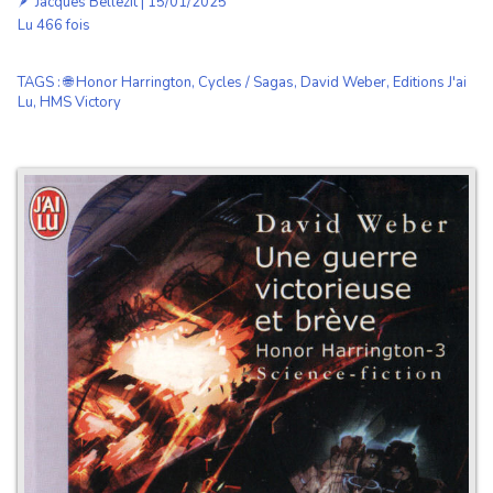
🪶
Jacques Bellezit
| 15/01/2025
Lu 466 fois
TAGS
:
🌐 Honor Harrington
,
Cycles / Sagas
,
David Weber
,
Editions J'ai
Lu
,
HMS Victory