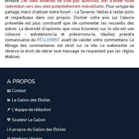
écriture.
Les liens externes ne sont pas autorisés, afin d’éviter toute
redirection vers des sites potentiellement malveillants.
Pour ce type de
partage, merci d’utiliser notre forum - La Taverne. Veillez à rester polis
et respectueux dans vos propos. Donner votre avis sur l’œuvre
présentée est plus constructif que de commenter les ressentis des
autres. La diversité d’opinions que vous trouverez sur le site est une
richesse : entretenons‑la et préservons‑la. Veuillez prendre
connaissance du
RÈGLEMENT
avant de valider votre commentaire. Le
filtrage des commentaires est strict sur ce site. Le webmaster se
réserve le droit de retirer tout message ne respectant pas les règles
établies.
A PROPOS
📧 Contact
💫 Le Galion des Etoiles
🪶 L'équipe de rédaction
💛 Soutenir Le Galion
ℹ️ A propos du Galion des Etoiles