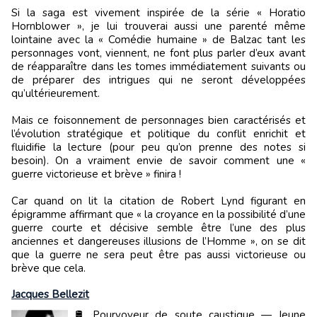
Si la saga est vivement inspirée de la série « Horatio
Hornblower », je lui trouverai aussi une parenté même
lointaine avec la « Comédie humaine » de Balzac tant les
personnages vont, viennent, ne font plus parler d’eux avant
de réapparaître dans les tomes immédiatement suivants ou
de préparer des intrigues qui ne seront développées
qu’ultérieurement.
Mais ce foisonnement de personnages bien caractérisés et
l’évolution stratégique et politique du conflit enrichit et
fluidifie la lecture (pour peu qu’on prenne des notes si
besoin). On a vraiment envie de savoir comment une «
guerre victorieuse et brève » finira !
Car quand on lit la citation de Robert Lynd figurant en
épigramme affirmant que « la croyance en la possibilité d’une
guerre courte et décisive semble être l’une des plus
anciennes et dangereuses illusions de l’Homme », on se dit
que la guerre ne sera peut être pas aussi victorieuse ou
brève que cela.
Jacques Bellezit
🛢️ Pourvoyeur de soute caustique — Jeune