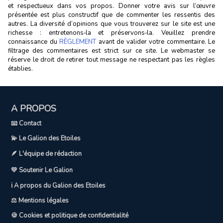
et respectueux dans vos propos. Donner votre avis sur l’œuvre
présentée est plus constructif que de commenter les ressentis des
autres. La diversité d’opinions que vous trouverez sur le site est une
richesse : entretenons‑la et préservons‑la. Veuillez prendre
connaissance du
RÈGLEMENT
avant de valider votre commentaire. Le
filtrage des commentaires est strict sur ce site. Le webmaster se
réserve le droit de retirer tout message ne respectant pas les règles
établies.
A PROPOS
📧 Contact
💫 Le Galion des Etoiles
🪶 L'équipe de rédaction
💛 Soutenir Le Galion
ℹ️ A propos du Galion des Etoiles
⚖️ Mentions légales
🍪 Cookies et politique de confidentialité