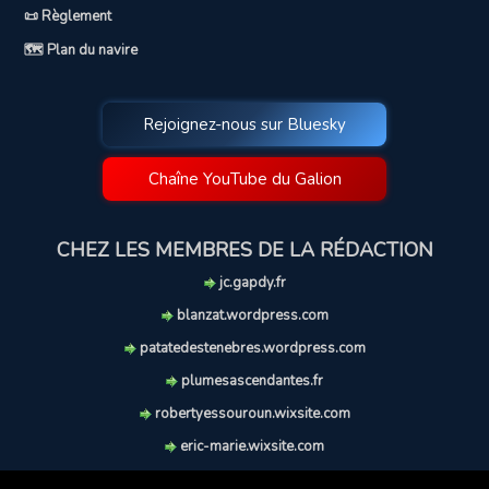
📜 Règlement
🗺️ Plan du navire
Rejoignez-nous sur Bluesky
Chaîne YouTube du Galion
CHEZ LES MEMBRES DE LA RÉDACTION
jc.gapdy.fr
blanzat.wordpress.com
patatedestenebres.wordpress.com
plumesascendantes.fr
robertyessouroun.wixsite.com
eric-marie.wixsite.com
lechiencritique.blogspot.com