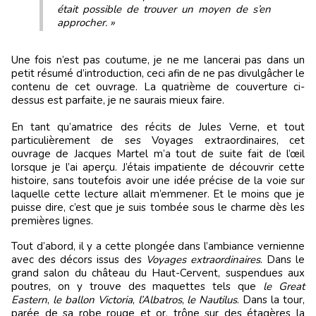
était possible de trouver un moyen de s’en
approcher. »
Une fois n’est pas coutume, je ne me lancerai pas dans un
petit résumé d’introduction, ceci afin de ne pas divulgâcher le
contenu de cet ouvrage. La quatrième de couverture ci-
dessus est parfaite, je ne saurais mieux faire.
En tant qu’amatrice des récits de Jules Verne, et tout
particulièrement de ses Voyages extraordinaires, cet
ouvrage de Jacques Martel m’a tout de suite fait de l’œil
lorsque je l’ai aperçu. J’étais impatiente de découvrir cette
histoire, sans toutefois avoir une idée précise de la voie sur
laquelle cette lecture allait m’emmener. Et le moins que je
puisse dire, c’est que je suis tombée sous le charme dès les
premières lignes.
Tout d’abord, il y a cette plongée dans l’ambiance vernienne
avec des décors issus des
Voyages extraordinaires
. Dans le
grand salon du château du Haut-Cervent, suspendues aux
poutres, on y trouve des maquettes tels que
le Great
Eastern
,
le ballon Victoria
,
l’Albatros
,
le Nautilus
. Dans la tour,
parée de sa robe rouge et or, trône sur des étagères la