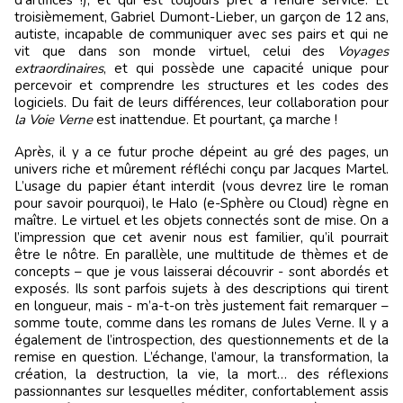
troisièmement, Gabriel Dumont-Lieber, un garçon de 12 ans,
autiste, incapable de communiquer avec ses pairs et qui ne
vit que dans son monde virtuel, celui des
Voyages
extraordinaires
, et qui possède une capacité unique pour
percevoir et comprendre les structures et les codes des
logiciels. Du fait de leurs différences, leur collaboration pour
la Voie Verne
est inattendue. Et pourtant, ça marche !
Après, il y a ce futur proche dépeint au gré des pages, un
univers riche et mûrement réfléchi conçu par Jacques Martel.
L’usage du papier étant interdit (vous devrez lire le roman
pour savoir pourquoi), le Halo (e-Sphère ou Cloud) règne en
maître. Le virtuel et les objets connectés sont de mise. On a
l’impression que cet avenir nous est familier, qu’il pourrait
être le nôtre. En parallèle, une multitude de thèmes et de
concepts – que je vous laisserai découvrir - sont abordés et
exposés. Ils sont parfois sujets à des descriptions qui tirent
en longueur, mais - m’a-t-on très justement fait remarquer –
somme toute, comme dans les romans de Jules Verne. Il y a
également de l’introspection, des questionnements et de la
remise en question. L’échange, l’amour, la transformation, la
création, la destruction, la vie, la mort… des réflexions
passionnantes sur lesquelles méditer, confortablement assis