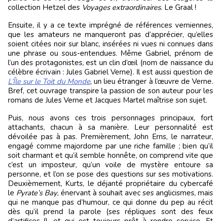
collection Hetzel des
Voyages extraordinaires
. Le Graal !
Ensuite, il y a ce texte imprégné de références verniennes,
que les amateurs ne manqueront pas d’apprécier, qu’elles
soient citées noir sur blanc, insérées ni vues ni connues dans
une phrase ou sous-entendues. Même Gabriel, prénom de
l’un des protagonistes, est un clin d’œil (nom de naissance du
célèbre écrivain : Jules Gabriel Verne). Il est aussi question de
L’Île sur le Toit du Monde
, un lieu étranger à l’œuvre de Verne.
Bref, cet ouvrage transpire la passion de son auteur pour les
romans de Jules Verne et Jacques Martel maîtrise son sujet.
Puis, nous avons ces trois personnages principaux, fort
attachants, chacun à sa manière. Leur personnalité est
dévoilée pas à pas. Premièrement, John Erns, le narrateur,
engagé comme majordome par une riche famille ; bien qu’il
soit charmant et qu’il semble honnête, on comprend vite que
c’est un imposteur, qu’un voile de mystère entoure sa
personne, et l’on se pose des questions sur ses motivations.
Deuxièmement, Kurts, le déjanté propriétaire du cybercafé
le
Pyrate’s Bay
, énervant à souhait avec ses anglicismes, mais
qui ne manque pas d’humour, ce qui donne du pep au récit
dès qu’il prend la parole (ses répliques sont des feux
d’artifices !), et qui est toujours prêt à rendre service. Et