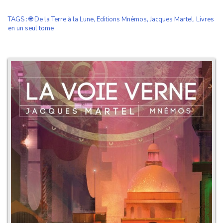
TAGS
:
🌐 De la Terre à la Lune
,
Editions Mnémos
,
Jacques Martel
,
Livres
en un seul tome