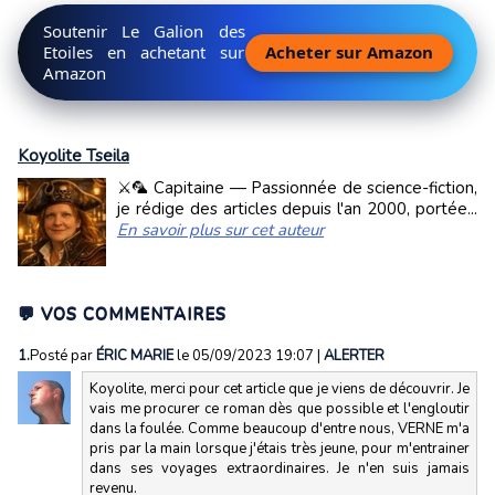
Soutenir Le Galion des
Etoiles en achetant sur
Acheter sur Amazon
Amazon
Koyolite Tseila
⚔️🦜 Capitaine — Passionnée de science-fiction,
je rédige des articles depuis l'an 2000, portée...
En savoir plus sur cet auteur
💬 VOS COMMENTAIRES
1.
Posté par
ÉRIC MARIE
le 05/09/2023 19:07
|
ALERTER
Koyolite, merci pour cet article que je viens de découvrir. Je
vais me procurer ce roman dès que possible et l'engloutir
dans la foulée. Comme beaucoup d'entre nous, VERNE m'a
pris par la main lorsque j'étais très jeune, pour m'entrainer
dans ses voyages extraordinaires. Je n'en suis jamais
revenu.