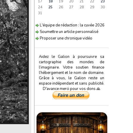
17
18
19
20
21
22
23
24
25
26
27
28
29
30
31
L'équipe de rédaction : la cuvée 2026
Soumettre un article personnalisé
Proposer une chronique vidéo
Aidez le Galion à poursuivre sa
cartographie des mondes de
l’imaginaire. Votre soutien finance
l’hébergement et le nom de domaine.
Grâce à vous, le Galion reste un
espace indépendant et sans publicité.
D'avance merci pour vos dons 🙏