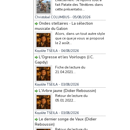
fait Patate des Ténèbres dans
cette présentatio...
Christobal COLUMBUS
- 05/08/2026
Ondes stellaires - La sélection
musicale du Galion
Alors, dans un tout autre style
que ce que je vous ai proposé
le 2 août...
Koyolite TSEILA
- 04/08/2026
L'Ogresse et les Voirloups (J.C.
Gapdy)
Fiche de lecture du
21.04.2021...
Koyolite TSEILA
- 03/08/2026
L'Arbre jaune (Didier Reboussin)
Retour de lecture du
05.01.2022...
Koyolite TSEILA
- 03/08/2026
Le dernier songe de Vaux (Didier
Reboussin)
Retour de lecture du