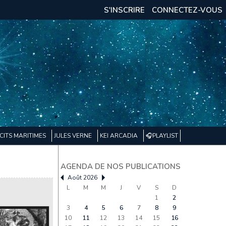
S'INSCRIRE
CONNECTEZ-VOUS
CITS MARITIMES
JULES VERNE
KEI ARCADIA
🎧PLAYLIST
AGENDA DE NOS PUBLICATIONS
Août 2026
L
M
M
J
V
S
D
1
2
3
4
5
6
7
8
9
10
11
12
13
14
15
16