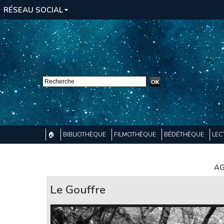
RÉSEAU SOCIAL
🏠
BIBLIOTHÈQUE
FILMOTHÈQUE
BÉDÉTHÈQUE
LEC
AG
Le Gouffre