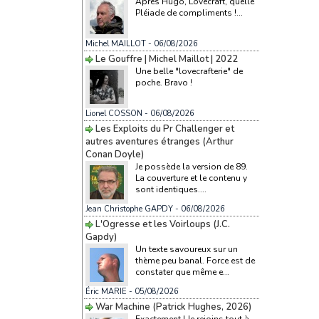
Après Hugo, Lovecraft, quelle
Pléiade de compliments !...
Michel MAILLOT
- 06/08/2026
Le Gouffre | Michel Maillot | 2022
Une belle "lovecrafterie" de
poche. Bravo !
Lionel COSSON
- 06/08/2026
Les Exploits du Pr Challenger et
autres aventures étranges (Arthur
Conan Doyle)
Je possède la version de 89.
La couverture et le contenu y
sont identiques....
Jean Christophe GAPDY
- 06/08/2026
L'Ogresse et les Voirloups (J.C.
Gapdy)
Un texte savoureux sur un
thème peu banal. Force est de
constater que même e...
Éric MARIE
- 05/08/2026
War Machine (Patrick Hughes, 2026)
Exactement ! Je rejoins tout à