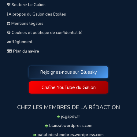
💛 Soutenir Le Galion
ℹ️ A propos du Galion des Etoiles
⚖️ Mentions légales
🍪 Cookies et politique de confidentialité
📜 Règlement
🗺️ Plan du navire
Rejoignez-nous sur Bluesky
Chaîne YouTube du Galion
CHEZ LES MEMBRES DE LA RÉDACTION
jc.gapdy.fr
blanzat.wordpress.com
patatedestenebres.wordpress.com