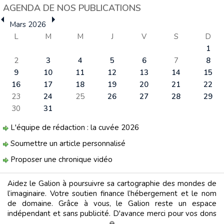
AGENDA DE NOS PUBLICATIONS
Mars 2026
L
M
M
J
V
S
D
1
2
3
4
5
6
7
8
9
10
11
12
13
14
15
16
17
18
19
20
21
22
23
24
25
26
27
28
29
30
31
L'équipe de rédaction : la cuvée 2026
Soumettre un article personnalisé
Proposer une chronique vidéo
Aidez le Galion à poursuivre sa cartographie des mondes de
l’imaginaire. Votre soutien finance l’hébergement et le nom
de domaine. Grâce à vous, le Galion reste un espace
indépendant et sans publicité. D'avance merci pour vos dons
🙏