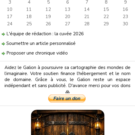
3
4
5
6
7
8
9
10
11
12
13
14
15
16
17
18
19
20
21
22
23
24
25
26
27
28
29
30
L'équipe de rédaction : la cuvée 2026
Soumettre un article personnalisé
Proposer une chronique vidéo
Aidez le Galion à poursuivre sa cartographie des mondes de
l’imaginaire. Votre soutien finance l’hébergement et le nom
de domaine. Grâce à vous, le Galion reste un espace
indépendant et sans publicité. D'avance merci pour vos dons
🙏