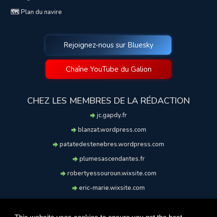
🗺️ Plan du navire
Rejoignez-nous sur Bluesky
Chaîne YouTube du Galion
CHEZ LES MEMBRES DE LA RÉDACTION
jc.gapdy.fr
blanzat.wordpress.com
patatedestenebres.wordpress.com
plumesascendantes.fr
robertyessouroun.wixsite.com
eric-marie.wixsite.com
lechiencritique.blogspot.com