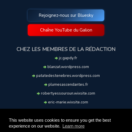
Rejoignez-nous sur Bluesky
Chaîne YouTube du Galion
CHEZ LES MEMBRES DE LA RÉDACTION
jc.gapdy.fr
blanzat.wordpress.com
patatedestenebres.wordpress.com
plumesascendantes.fr
robertyessouroun.wixsite.com
eric-marie.wixsite.com
lechiencritique.blogspot.com
soufflereve.blogspot.com
This website uses cookies to ensure you get the best
experience on our website.
Learn more
© 2009-2026 Le Galion des Etoiles. Tous droits réservés.