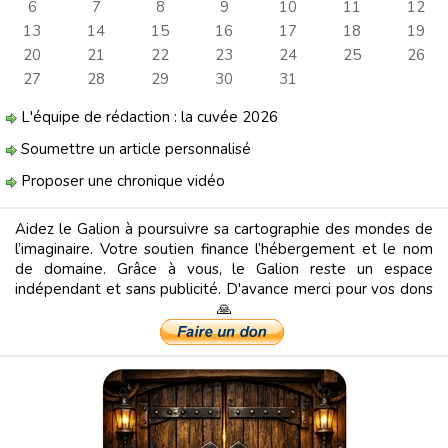
6
7
8
9
10
11
12
13
14
15
16
17
18
19
20
21
22
23
24
25
26
27
28
29
30
31
L'équipe de rédaction : la cuvée 2026
Soumettre un article personnalisé
Proposer une chronique vidéo
Aidez le Galion à poursuivre sa cartographie des mondes de
l’imaginaire. Votre soutien finance l’hébergement et le nom
de domaine. Grâce à vous, le Galion reste un espace
indépendant et sans publicité. D'avance merci pour vos dons
🙏