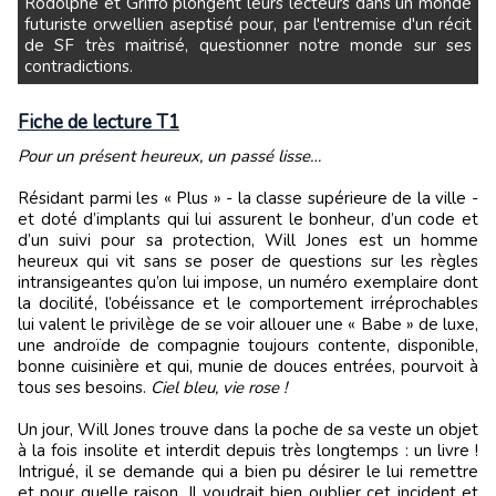
Rodolphe et Griffo plongent leurs lecteurs dans un monde
futuriste orwellien aseptisé pour, par l'entremise d'un récit
de SF très maitrisé, questionner notre monde sur ses
contradictions.
Fiche de lecture T1
Pour un présent heureux, un passé lisse…
Résidant parmi les « Plus » - la classe supérieure de la ville -
et doté d’implants qui lui assurent le bonheur, d’un code et
d’un suivi pour sa protection, Will Jones est un homme
heureux qui vit sans se poser de questions sur les règles
intransigeantes qu’on lui impose, un numéro exemplaire dont
la docilité, l’obéissance et le comportement irréprochables
lui valent le privilège de se voir allouer une « Babe » de luxe,
une androïde de compagnie toujours contente, disponible,
bonne cuisinière et qui, munie de douces entrées, pourvoit à
tous ses besoins.
Ciel bleu, vie rose !
Un jour, Will Jones trouve dans la poche de sa veste un objet
à la fois insolite et interdit depuis très longtemps : un livre !
Intrigué, il se demande qui a bien pu désirer le lui remettre
et pour quelle raison. Il voudrait bien oublier cet incident et