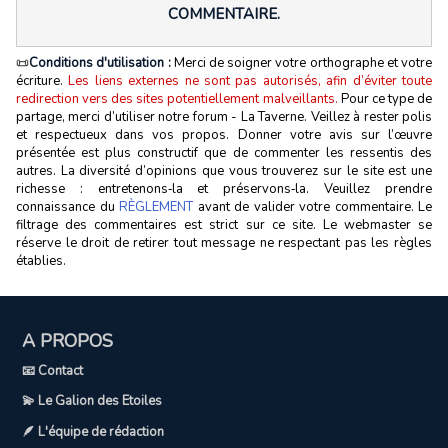
COMMENTAIRE.
📜
Conditions d'utilisation :
Merci de soigner votre orthographe et votre
écriture.
Les liens externes ne sont pas autorisés, afin d’éviter toute
redirection vers des sites potentiellement malveillants.
Pour ce type de
partage, merci d’utiliser notre forum - La Taverne. Veillez à rester polis
et respectueux dans vos propos. Donner votre avis sur l’œuvre
présentée est plus constructif que de commenter les ressentis des
autres. La diversité d’opinions que vous trouverez sur le site est une
richesse : entretenons‑la et préservons‑la. Veuillez prendre
connaissance du
RÈGLEMENT
avant de valider votre commentaire. Le
filtrage des commentaires est strict sur ce site. Le webmaster se
réserve le droit de retirer tout message ne respectant pas les règles
établies.
A PROPOS
📧 Contact
💫 Le Galion des Etoiles
🪶 L'équipe de rédaction