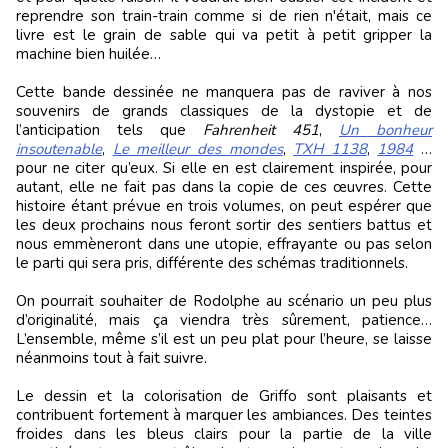
reprendre son train-train comme si de rien n'était, mais ce
livre est le grain de sable qui va petit à petit gripper la
machine bien huilée…
Cette bande dessinée ne manquera pas de raviver à nos
souvenirs de grands classiques de la dystopie et de
l’anticipation tels que
Fahrenheit 451
,
Un bonheur
insoutenable
,
Le meilleur des mondes
,
TXH 1138
,
1984
…
pour ne citer qu’eux. Si elle en est clairement inspirée, pour
autant, elle ne fait pas dans la copie de ces œuvres. Cette
histoire étant prévue en trois volumes, on peut espérer que
les deux prochains nous feront sortir des sentiers battus et
nous emmèneront dans une utopie, effrayante ou pas selon
le parti qui sera pris, différente des schémas traditionnels.
On pourrait souhaiter de Rodolphe au scénario un peu plus
d’originalité, mais ça viendra très sûrement, patience…
L’ensemble, même s’il est un peu plat pour l’heure, se laisse
néanmoins tout à fait suivre.
Le dessin et la colorisation de Griffo sont plaisants et
contribuent fortement à marquer les ambiances. Des teintes
froides dans les bleus clairs pour la partie de la ville