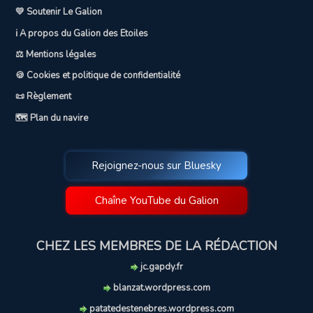
💛 Soutenir Le Galion
ℹ️ A propos du Galion des Etoiles
⚖️ Mentions légales
🍪 Cookies et politique de confidentialité
📜 Règlement
🗺️ Plan du navire
Rejoignez-nous sur Bluesky
Chaîne YouTube du Galion
CHEZ LES MEMBRES DE LA RÉDACTION
jc.gapdy.fr
blanzat.wordpress.com
patatedestenebres.wordpress.com