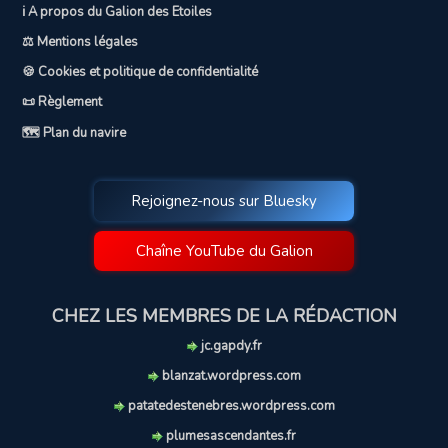
ℹ️ A propos du Galion des Etoiles
⚖️ Mentions légales
🍪 Cookies et politique de confidentialité
📜 Règlement
🗺️ Plan du navire
Rejoignez-nous sur Bluesky
Chaîne YouTube du Galion
CHEZ LES MEMBRES DE LA RÉDACTION
jc.gapdy.fr
blanzat.wordpress.com
patatedestenebres.wordpress.com
plumesascendantes.fr