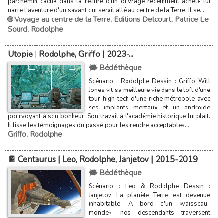
parchemin caché dans la reliure d'un ouvrage récemment acheté lui
narre l'aventure d'un savant qui serait allé au centre de la Terre. Il se...
🌐 Voyage au centre de la Terre
,
Editions Delcourt
,
Patrice Le
Sourd
,
Rodolphe
Utopie | Rodolphe, Griffo | 2023-...
🗯️ Bédéthèque
Scénario : Rodolphe Dessin : Griffo Will
Jones vit sa meilleure vie dans le loft d'une
tour high tech d'une riche métropole avec
ses implants mentaux et un androïde
pourvoyant à son bonheur. Son travail à l'académie historique lui plait.
Il lisse les témoignages du passé pour les rendre acceptables...
Griffo
,
Rodolphe
📔 Centaurus | Leo, Rodolphe, Janjetov | 2015-2019
🗯️ Bédéthèque
Scénario : Leo & Rodolphe Dessin :
Janjetov La planète Terre est devenue
inhabitable. A bord d'un «vaisseau-
monde», nos descendants traversent