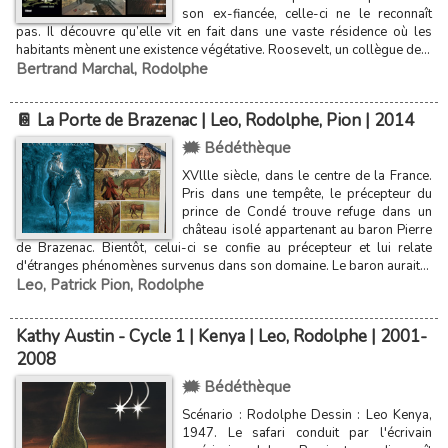
son ex-fiancée, celle-ci ne le reconnaît
pas. Il découvre qu’elle vit en fait dans une vaste résidence où les
habitants mènent une existence végétative. Roosevelt, un collègue de...
Bertrand Marchal
,
Rodolphe
📔 La Porte de Brazenac | Leo, Rodolphe, Pion | 2014
🗯️ Bédéthèque
XVllle siècle, dans le centre de la France.
Pris dans une tempête, le précepteur du
prince de Condé trouve refuge dans un
château isolé appartenant au baron Pierre
de Brazenac. Bientôt, celui-ci se confie au précepteur et lui relate
d'étranges phénomènes survenus dans son domaine. Le baron aurait...
Leo
,
Patrick Pion
,
Rodolphe
Kathy Austin - Cycle 1 | Kenya | Leo, Rodolphe | 2001-
2008
🗯️ Bédéthèque
Scénario : Rodolphe Dessin : Leo Kenya,
1947. Le safari conduit par l'écrivain