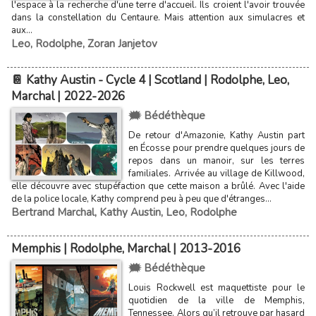
l'espace à la recherche d'une terre d'accueil. Ils croient l'avoir trouvée
dans la constellation du Centaure. Mais attention aux simulacres et
aux...
Leo
,
Rodolphe
,
Zoran Janjetov
📔 Kathy Austin - Cycle 4 | Scotland | Rodolphe, Leo,
Marchal | 2022-2026
🗯️ Bédéthèque
De retour d'Amazonie, Kathy Austin part
en Écosse pour prendre quelques jours de
repos dans un manoir, sur les terres
familiales. Arrivée au village de Killwood,
elle découvre avec stupéfaction que cette maison a brûlé. Avec l'aide
de la police locale, Kathy comprend peu à peu que d'étranges...
Bertrand Marchal
,
Kathy Austin
,
Leo
,
Rodolphe
Memphis | Rodolphe, Marchal | 2013-2016
🗯️ Bédéthèque
Louis Rockwell est maquettiste pour le
quotidien de la ville de Memphis,
Tennessee. Alors qu’il retrouve par hasard