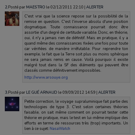
2.
Posté par
MAESTRO
le 02/12/2011 22:10
|
ALERTER
C'est vrai que la science repose sur la possibilité de la
remise en question. C'est l'inverse absolu d'une position
dogmatique. Toute connaissance pourrait donc être
assortie d'un degré de certitude variable. Donc, en théorie,
oui, il n'y a jamais rien de définitif. Mais en pratique, il y a
quand même des connaissances fixées une fois pour toute
car vérifiées de manière irréfutable. Pour reprendre ton
exemple, le fait que la Terre soit plus ou moins sphérique
ne sera jamais remis en cause. Voilà pourquoi il existe
malgré tout dans la SF des éléments qui peuvent être
classés comme définitivement impossibles.
http://www.arsouye.org
3.
Posté par
LE GUÉ ARNAUD
le 09/09/2012 14:59
|
ALERTER
Petite correction, le voyage supraluminique fait partie des
technologies de type 3. C'est selon certaines théories
faisable, on sait même comment on pourrait tester cette
théorie en pratique, mais le test en lui-même implique des
efforts en terme de ressources très (trop) importants. Un
lien à ce sujet:
NasaWatch