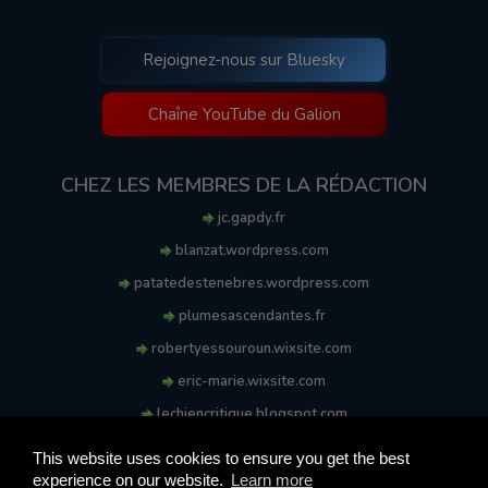
Rejoignez-nous sur Bluesky
Chaîne YouTube du Galion
CHEZ LES MEMBRES DE LA RÉDACTION
jc.gapdy.fr
blanzat.wordpress.com
patatedestenebres.wordpress.com
plumesascendantes.fr
robertyessouroun.wixsite.com
eric-marie.wixsite.com
lechiencritique.blogspot.com
soufflereve.blogspot.com
This website uses cookies to ensure you get the best
experience on our website.
Learn more
© 2009-2026 Le Galion des Etoiles. Tous droits réservés.