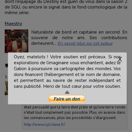
dont l'équipage du Destiny est guéri du virus dans la saison 2
de SGU, ou encore le signal dans le fond cosmologique de la
même série.
Maestro
Naturaliste de bord et capitaine en second. En
souvenir de notre ami. Ses contributions
demeurent...
En savoir plus sur cet auteur
Oyez, matelots ! Votre soutien est précieux. Si nos
explorations de l’imaginaire vous enchantent, aidez le
💬 VOS COMMENTAIRES
Galion à poursuivre sa cartographie des mondes. Vos
dons financent l’hébergement et le nom de domaine,
1.
Posté par
VÉRONIQUE VLANA
le 02/12/2011 19:54
|
ALERTER
et permettent au navire de rester indépendant et
Très bonne classification. Par contre, pour les
sans publicité. Merci de tout cœur pour votre soutien.
impossibilités définitives, je ne sais pas à quel point on
🙏
peut vraiment utiliser le mot "définitif". Après tout, on se
base sur nos connaissances du moment. A une époque, on
était persuadé que la terre était plate et qu'une terre ronde
n'était tout simplement pas possible. Plus on avance dans
les connaissances, plus les possibilités s'élargissent.
http://www.syl.vlana.fr/