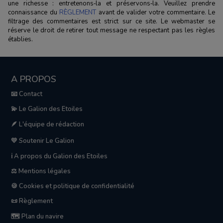
une richesse : entretenons‑la et préservons‑la. Veuillez prendre
connaissance du
RÈGLEMENT
avant de valider votre commentaire. Le
filtrage des commentaires est strict sur ce site. Le webmaster se
réserve le droit de retirer tout message ne respectant pas les règles
établies.
A PROPOS
📧 Contact
💫 Le Galion des Etoiles
🪶 L'équipe de rédaction
💛 Soutenir Le Galion
ℹ️ A propos du Galion des Etoiles
⚖️ Mentions légales
🍪 Cookies et politique de confidentialité
📜 Règlement
🗺️ Plan du navire