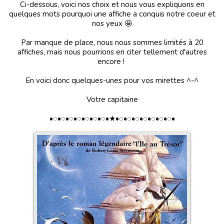
Ci-dessous, voici nos choix et nous vous expliquons en
quelques mots pourquoi une affiche a conquis notre coeur et
nos yeux 🤩
Par manque de place, nous nous sommes limités à 20
affiches, mais nous pourrions en citer tellement d'autres
encore !
En voici donc quelques-unes pour vos mirettes ^-^
Votre capitaine
•◌•◌•◌•◌•◌•◌•◌•★•◌•◌•◌•◌•◌•◌•◌•