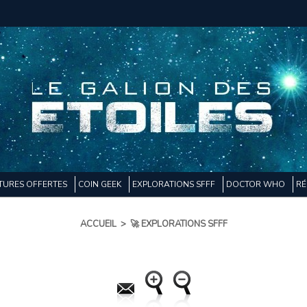
TURES OFFERTES
COIN GEEK
EXPLORATIONS SFFF
DOCTOR WHO
RÉ
ACCUEIL
>
🚀 EXPLORATIONS SFFF