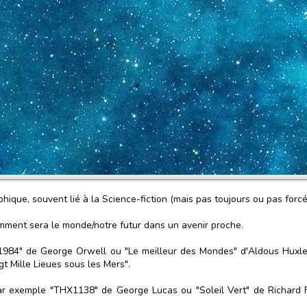
phique, souvent lié à la Science-fiction (mais pas toujours ou pas forc
omment sera le monde/notre futur dans un avenir proche.
 a "1984" de George Orwell ou "Le meilleur des Mondes" d'Aldous Huxle
gt Mille Lieues sous les Mers".
par exemple "THX1138" de George Lucas ou "Soleil Vert" de Richard 