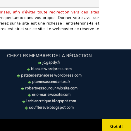
isés, afin d’éviter toute redirection vers des sites
t respectueux dans vos propos. Donner votre avis sur
erez sur le site est une richesse : entretenons‑la et
es est strict sur ce site. Le webmaster se réserve le
CHEZ LES MEMBRES DE LA RÉDACTION
jc.gapdy.fr
blanzat.wordpress.com
patatedestenebres.wordpress.com
plumesascendantes.fr
robertyessouroun.wixsite.com
eric-marie.wixsite.com
lechiencritique.blogspot.com
soufflereve.blogspot.com
Got it!