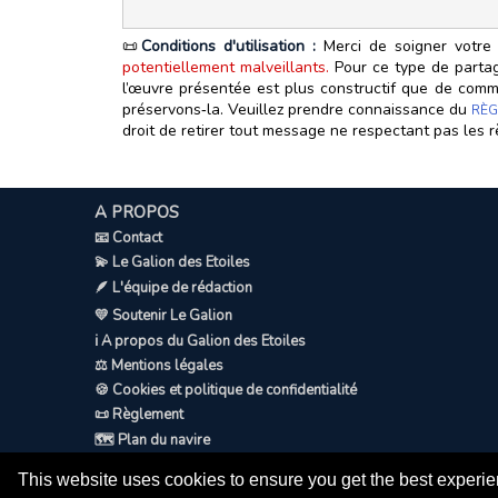
📜
Conditions d'utilisation :
Merci de soigner votre 
potentiellement malveillants.
Pour ce type de partage
l’œuvre présentée est plus constructif que de commen
préservons‑la. Veuillez prendre connaissance du
RÈG
droit de retirer tout message ne respectant pas les r
A PROPOS
📧 Contact
💫 Le Galion des Etoiles
🪶 L'équipe de rédaction
💛 Soutenir Le Galion
ℹ️ A propos du Galion des Etoiles
⚖️ Mentions légales
🍪 Cookies et politique de confidentialité
📜 Règlement
🗺️ Plan du navire
This website uses cookies to ensure you get the best experi