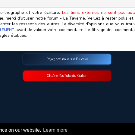
orthographe et votre écriture.
Les liens externes ne sont pas autor
, merci d’utiliser notre forum - La Taverne. Veillez à rester polis e
ter les ressentis des autres. La diversité d’opinions que vous trouv
avant de valider votre commentaire. Le filtrage des commentair
LEMENT
ègles établies.
Rejoignez-nous sur Bluesky
Chaîne YouTube du Galion
© 2009-2026 Le Galion des Etoiles. Tous droits réservés.
ence on our website.
Learn more
Ce site est réalisé et maintenu avec coeur et passion.