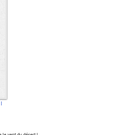
 |
le vent du désert !