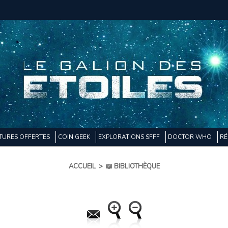
TURES OFFERTES
COIN GEEK
EXPLORATIONS SFFF
DOCTOR WHO
RÉ
ACCUEIL
>
📖 BIBLIOTHÈQUE