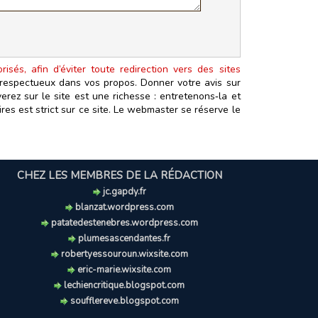
isés, afin d’éviter toute redirection vers des sites
t respectueux dans vos propos. Donner votre avis sur
erez sur le site est une richesse : entretenons‑la et
es est strict sur ce site. Le webmaster se réserve le
CHEZ LES MEMBRES DE LA RÉDACTION
jc.gapdy.fr
blanzat.wordpress.com
patatedestenebres.wordpress.com
plumesascendantes.fr
robertyessouroun.wixsite.com
eric-marie.wixsite.com
lechiencritique.blogspot.com
soufflereve.blogspot.com