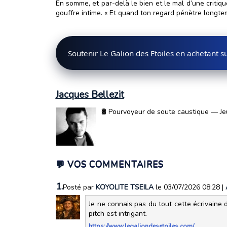
En somme, et par-delà le bien et le mal d’une critiq
gouffre intime. « Et quand ton regard pénètre longtemp
Soutenir Le Galion des Etoiles en achetant 
Jacques Bellezit
🛢️ Pourvoyeur de soute caustique — Jeu
💬 VOS COMMENTAIRES
1.
Posté par
KOYOLITE TSEILA
le 03/07/2026 08:28
|
Je ne connais pas du tout cette écrivaine d
pitch est intrigant.
https://www.legaliondesetoiles.com/