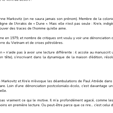
enne Markovitz (on ne saura jamais son prénom). Membre de la colonie 
gne de l’Arrakis de « Dune ». Mais elle n’est pas seule : Kre’e, indigèn
rouver des traces de l’homme qu’elle aime.
ne en 1979, et nombre de critiques ont voulu y voir une dénonciation d
re du Vietnam et de crises pétrolières.
in » n’aide pas à avoir une lecture différente : il accole au manuscrit
en tête), s’inscrivant dans la dynamique de la maison d’édition, ré
e Markovitz et Kre’e m’évoque les déambulations de Paul Atréide dans le
e. Loin d’une dénonciation postcolonialo-écolo, c’est davantage un
lle.
a pas vraiment ce qui le motive. Il m’a profondément agacé, comme l
oins en première lecture. Ou peut-être parce que ce rire… c’est celui 