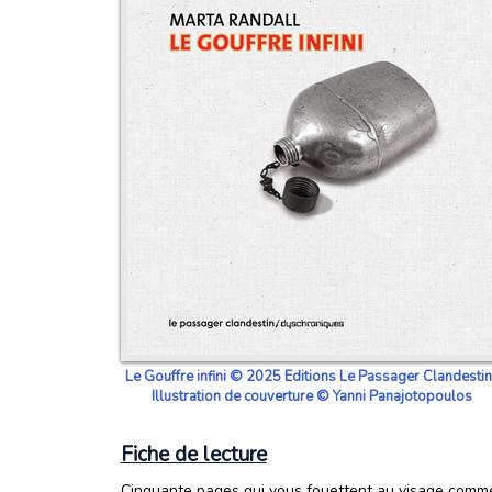
Le Gouffre infini © 2025 Editions Le Passager Clandestin
Illustration de couverture © Yanni Panajotopoulos
Fiche de lecture
Cinquante pages qui vous fouettent au visage comme 