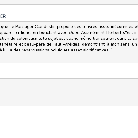
TER
ai que Le Passager Clandestin propose des œuvres assez méconnues et
appareil critique, en bouclant avec
Dune
. Assurément Herbert s''est i
stion du colonialisme, le sujet est quand même transparent dans la 
lanétaire et beau-père de Paul Atréides, démontrant, à mon sens, un c
 lui, a des répercussions politiques assez significatives...).