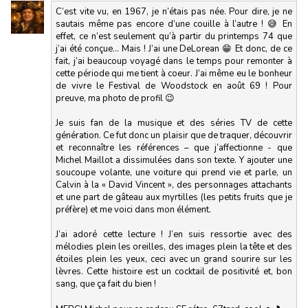
C’est vite vu, en 1967, je n’étais pas née. Pour dire, je ne
sautais même pas encore d’une couille à l’autre ! 😅 En
effet, ce n’est seulement qu’à partir du printemps 74 que
j’ai été conçue… Mais ! J’ai une DeLorean 😁 Et donc, de ce
fait, j’ai beaucoup voyagé dans le temps pour remonter à
cette période qui me tient à coeur. J’ai même eu le bonheur
de vivre le Festival de Woodstock en août 69 ! Pour
preuve, ma photo de profil 😉
Je suis fan de la musique et des séries TV de cette
génération. Ce fut donc un plaisir que de traquer, découvrir
et reconnaître les références – que j’affectionne - que
Michel Maillot a dissimulées dans son texte. Y ajouter une
soucoupe volante, une voiture qui prend vie et parle, un
Calvin à la « David Vincent », des personnages attachants
et une part de gâteau aux myrtilles (les petits fruits que je
préfère) et me voici dans mon élément.
J’ai adoré cette lecture ! J’en suis ressortie avec des
mélodies plein les oreilles, des images plein la tête et des
étoiles plein les yeux, ceci avec un grand sourire sur les
lèvres. Cette histoire est un cocktail de positivité et, bon
sang, que ça fait du bien !