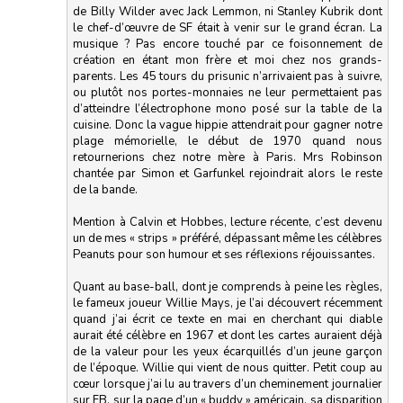
de Billy Wilder avec Jack Lemmon, ni Stanley Kubrik dont
le chef-d’œuvre de SF était à venir sur le grand écran. La
musique ? Pas encore touché par ce foisonnement de
création en étant mon frère et moi chez nos grands-
parents. Les 45 tours du prisunic n’arrivaient pas à suivre,
ou plutôt nos portes-monnaies ne leur permettaient pas
d’atteindre l’électrophone mono posé sur la table de la
cuisine. Donc la vague hippie attendrait pour gagner notre
plage mémorielle, le début de 1970 quand nous
retournerions chez notre mère à Paris. Mrs Robinson
chantée par Simon et Garfunkel rejoindrait alors le reste
de la bande.
Mention à Calvin et Hobbes, lecture récente, c’est devenu
un de mes « strips » préféré, dépassant même les célèbres
Peanuts pour son humour et ses réflexions réjouissantes.
Quant au base-ball, dont je comprends à peine les règles,
le fameux joueur Willie Mays, je l’ai découvert récemment
quand j’ai écrit ce texte en mai en cherchant qui diable
aurait été célèbre en 1967 et dont les cartes auraient déjà
de la valeur pour les yeux écarquillés d’un jeune garçon
de l’époque. Willie qui vient de nous quitter. Petit coup au
cœur lorsque j’ai lu au travers d’un cheminement journalier
sur FB, sur la page d’un « buddy » américain, sa disparition