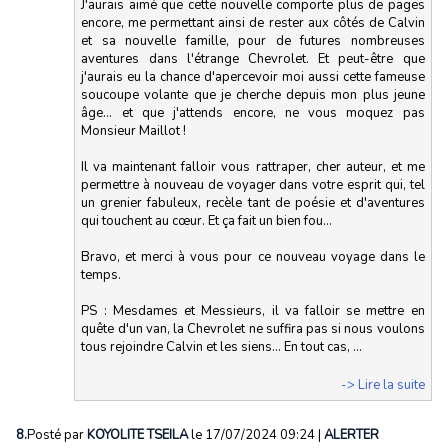
J'aurais aimé que cette nouvelle comporte plus de pages
encore, me permettant ainsi de rester aux côtés de Calvin
et sa nouvelle famille, pour de futures nombreuses
aventures dans l'étrange Chevrolet. Et peut-être que
j'aurais eu la chance d'apercevoir moi aussi cette fameuse
soucoupe volante que je cherche depuis mon plus jeune
âge... et que j'attends encore, ne vous moquez pas
Monsieur Maillot !
Il va maintenant falloir vous rattraper, cher auteur, et me
permettre à nouveau de voyager dans votre esprit qui, tel
un grenier fabuleux, recèle tant de poésie et d'aventures
qui touchent au cœur. Et ça fait un bien fou...
Bravo, et merci à vous pour ce nouveau voyage dans le
temps.
PS : Mesdames et Messieurs, il va falloir se mettre en
quête d'un van, la Chevrolet ne suffira pas si nous voulons
tous rejoindre Calvin et les siens... En tout cas, ...
-> Lire la suite
8.
Posté par
KOYOLITE TSEILA
le 17/07/2024 09:24
|
ALERTER