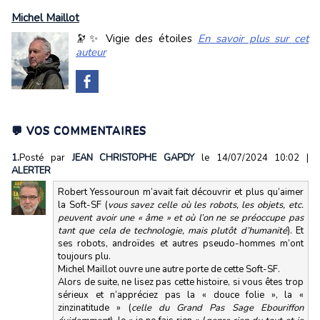
Michel Maillot
🔭✨ Vigie des étoiles
En savoir plus sur cet
auteur
💬 VOS COMMENTAIRES
1.
Posté par
JEAN CHRISTOPHE GAPDY
le 14/07/2024 10:02
|
ALERTER
Robert Yessouroun m’avait fait découvrir et plus qu’aimer
la Soft-SF (
vous savez celle où les robots, les objets, etc.
peuvent avoir une « âme » et où l’on ne se préoccupe pas
tant que cela de technologie, mais plutôt d’humanité
). Et
ses robots, androïdes et autres pseudo-hommes m’ont
toujours plu.
Michel Maillot ouvre une autre porte de cette Soft-SF.
Alors de suite, ne lisez pas cette histoire, si vous êtes trop
sérieux et n’appréciez pas la « douce folie », la «
zinzinatitude » (
celle du Grand Pas Sage Ebouriffon