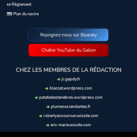
📜 Règlement
🗺️ Plan du navire
Rejoignez-nous sur Bluesky
Chaîne YouTube du Galion
CHEZ LES MEMBRES DE LA RÉDACTION
jc.gapdy.fr
blanzat.wordpress.com
patatedestenebres.wordpress.com
plumesascendantes.fr
robertyessouroun.wixsite.com
eric-marie.wixsite.com
lechiencritique.blogspot.com