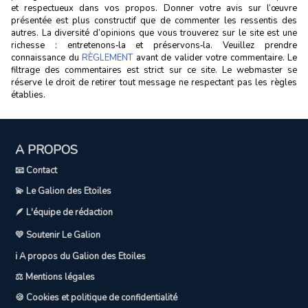
et respectueux dans vos propos. Donner votre avis sur l’œuvre
présentée est plus constructif que de commenter les ressentis des
autres. La diversité d’opinions que vous trouverez sur le site est une
richesse : entretenons‑la et préservons‑la. Veuillez prendre
connaissance du
RÈGLEMENT
avant de valider votre commentaire. Le
filtrage des commentaires est strict sur ce site. Le webmaster se
réserve le droit de retirer tout message ne respectant pas les règles
établies.
A PROPOS
📧 Contact
💫 Le Galion des Etoiles
🪶 L'équipe de rédaction
💛 Soutenir Le Galion
ℹ️ A propos du Galion des Etoiles
⚖️ Mentions légales
🍪 Cookies et politique de confidentialité