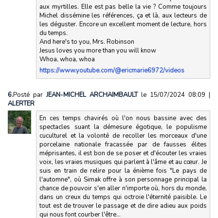
aux myrtilles. Elle est pas belle la vie ? Comme toujours
Michel dissémine les références, ça et là, aux lecteurs de
les déguster. Encore un excellent moment de lecture, hors
du temps.
And here's to you, Mrs. Robinson
Jesus loves you more than you will know
Whoa, whoa, whoa
https://www.youtube.com/@ericmarie6972/videos
6.
Posté par
JEAN-MICHEL ARCHAIMBAULT
le 15/07/2024 08:09
|
ALERTER
En ces temps chavirés où l'on nous bassine avec des
spectacles suant la démesure égotique, le populisme
cuculturel et la volonté de recoller les morceaux d'une
porcelaine nationale fracassée par de fausses élites
méprisantes, il est bon de se poser et d'écouter les vraies
voix, les vraies musiques qui parlent à l'âme et au cœur. Je
suis en train de relire pour la énième fois "Le pays de
l'automne", où Simak offre à son personnage principal la
chance de pouvoir s'en aller n'importe où, hors du monde,
dans un creux du temps qui octroie l'éternité paisible. Le
tout est de trouver le passage et de dire adieu aux poids
qui nous font courber l'être...