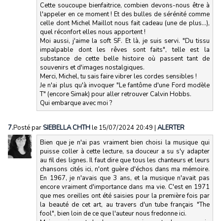
Cette soucoupe bienfaitrice, combien devons-nous être à
l'appeler en ce moment ! Et des bulles de sérénité comme
celle dont Michel Maillot nous fait cadeau (une de plus...),
quel réconfort elles nous apportent !
Moi aussi, j'aime la soft SF. Et là, je suis servi. "Du tissu
impalpable dont les rêves sont faits", telle est la
substance de cette belle histoire où passent tant de
souvenirs et d'images nostalgiques.
Merci, Michel, tu sais faire vibrer les cordes sensibles !
Je n'ai plus qu'à invoquer "Le fantôme d'une Ford modèle
T" (encore Simak) pour aller retrouver Calvin Hobbs.
Qui embarque avec moi ?
7.
Posté par
SIEBELLA CHTH
le 15/07/2024 20:49
|
ALERTER
Bien que je n'ai pas vraiment bien choisi la musique qui
puisse coller à cette lecture, sa douceur a su s'y adapter
au fil des lignes. Il faut dire que tous les chanteurs et leurs
chansons cités ici, n'ont guère d'échos dans ma mémoire.
En 1967, je n'avais que 3 ans, et la musique n'avait pas
encore vraiment d'importance dans ma vie. C'est en 1971
que mes oreilles ont été saisies pour la première fois par
la beauté de cet art, au travers d'un tube français "The
fool", bien loin de ce que l'auteur nous fredonne ici.