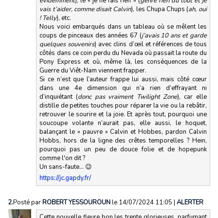
évidemment
), le « je ne fais rien » (
genre rien du tout et je
vais t’aider, comme disait Calvin
), les Chupa Chups (
ah, oui
! Telly
), etc.
Nous voici embarqués dans un tableau où se mêlent les
coups de pinceaux des années 67 (
j’avais 10 ans et garde
quelques souvenirs
) avec clins d’œil et références de tous
côtés dans ce coin perdu du Nevada où passait la route du
Pony Express et où, même là, les conséquences de la
Guerre du Viêt-Nam viennent frapper.
Si ce n’est que l’auteur frappe lui aussi, mais côté cœur
dans une 4e dimension qui n’a rien d’effrayant ni
d’inquiétant (
donc pas vraiment Twilight Zone
), car elle
distille de petites touches pour réparer la vie ou la rebâtir,
retrouver le sourire et la joie. Et après tout, pourquoi une
soucoupe volante n’aurait pas, elle aussi, le hoquet,
balançant le « pauvre » Calvin et Hobbes, pardon Calvin
Hobbs, hors de la ligne des crêtes temporelles ? Hein,
pourquoi pas un peu de douce folie et de hopepunk
comme l'on dit ?
Un sans-faute… 😉
https://jc.gapdy.fr/
2.
Posté par
ROBERT YESSOUROUN
le 14/07/2024 11:05
|
ALERTER
Cette nouvelle fleure bon les trente glorieuses, parfumant