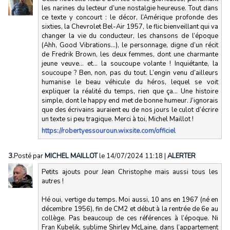
les narines du lecteur d’une nostalgie heureuse. Tout dans
ce texte y concourt : le décor, l’Amérique profonde des
sixties, la Chevrolet Bel-Air 1957, le flic bienveillant qui va
changer la vie du conducteur, les chansons de l’époque
(Ahh, Good Vibrations…), le personnage, digne d’un récit
de Fredrik Brown, les deux femmes, dont une charmante
jeune veuve… et… la soucoupe volante ! Inquiétante, la
soucoupe ? Ben, non, pas du tout. L’engin venu d’ailleurs
humanise le beau véhicule du héros, lequel se voit
expliquer la réalité du temps, rien que ça… Une histoire
simple, dont le happy end met de bonne humeur. J’ignorais
que des écrivains auraient eu de nos jours le culot d’écrire
un texte si peu tragique. Merci à toi, Michel Maillot !
https://robertyessouroun.wixsite.com/officiel
3.
Posté par
MICHEL MAILLOT
le 14/07/2024 11:18
|
ALERTER
Petits ajouts pour Jean Christophe mais aussi tous les
autres !
Hé oui, vertige du temps. Moi aussi, 10 ans en 1967 (né en
décembre 1956), fin de CM2 et début à la rentrée de 6e au
collège. Pas beaucoup de ces références à l’époque. Ni
Fran Kubelik, sublime Shirley McLaine, dans l’appartement