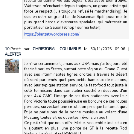
faculté de donner vie aux objets, c'est assez bien trouvé.
Waterson m'enchante depuis toujours, un grand artiste qui
force le respect (il a toujours refusé le marchandising). Je
suis en outre un grand fan de Spaceman Spiff, pour moi le
plus grand héros d'aventures spatiales, qui mériterait un
portrait sur ce Galion (et hop ! sur ma liste !).
https://blanzat.wordpress.com/
10.
Posté par
CHRISTOBAL COLUMBUS
le 30/11/2025 09:06
|
ALERTER
Je n'irai certainement jamais aux USA mais j'ai toujours été
fasciné par les States, surtout cette région du Grand Ouest
avec ses interminables lignes droites à travers le désert
où sont parsemés quelques petits hameaux de maisons,
avec leur typique station service, le fast-food tout juste à
coté, le mécano dans son atelier couché en dessous d'un
gros 4x4 GMC, l'image de ces flics stationnés avec leur
Ford Victoria toute poussiéreuse en bordure de ces routes
perdues, surveillant une circulation presque fantomatique.
Et je ne parle pas de la bonne musique au volant d'une
Mustang toutes vitres ouvertes, rêvons un peu !
Ce petit récit que nous offre Michel rassemble tout cela en
y ajoutant en plus, une pointe de SF à la recette Rod
Serling : le résultat est PARFAIT !