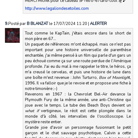
MERCI Michel pour ce cadeau SF rétro-67tard-cool 🛸🎵
http://www.legaliondesetoiles.com
9.
Posté par
B BLANZAT
le 17/07/2024 11:20
|
ALERTER
Tout comme le KapTain, j'étais encore dans le short de
mon père en 67...
Un paquet de références m'ont échappé, mais ce n'est pas
important pour une histoire universelle de parenthèse
enchantée, j'ai même pensé à un film qui parle d'un gars un
peu échoué comme ça sur une route perdue de l'Amérique
profonde. J'ai eu du mal à me rappeler le titre, le héros, ça
m'a creusé le cervelas, et puis une histoire de lune dans
une boîte m'est revenue : John Turturro,
Box of Moonligh
t,
1996. Il va falloir que je le revoie et en propose une fiche à
notre timonière ;-)
Revenons en 1967 : la Chevrolet Bel-Air devance la
Plymouth Fury de la même année, une anti-Christine qui
joue avec le temps. Le tube des Beach Boys devient un
what if
vertigineux, le récit est cette plongée dans le
monde d'à côté, les intervalles de l'oscilloscope. Le
mystère reste entier.
Grande joie d'avoir un personnage fusionnant le petit
garçon et le chat sauvage psychotique, Calvin a cette