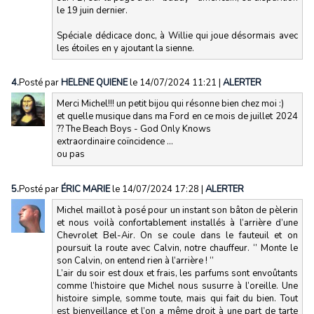
le 19 juin dernier.
Spéciale dédicace donc, à Willie qui joue désormais avec
les étoiles en y ajoutant la sienne.
4.
Posté par
HELENE QUIENE
le 14/07/2024 11:21
|
ALERTER
Merci Michel!!! un petit bijou qui résonne bien chez moi :)
et quelle musique dans ma Ford en ce mois de juillet 2024
?? The Beach Boys - God Only Knows
extraordinaire coïncidence ...
ou pas
5.
Posté par
ÉRIC MARIE
le 14/07/2024 17:28
|
ALERTER
Michel maillot à posé pour un instant son bâton de pèlerin
et nous voilà confortablement installés à l’arrière d’une
Chevrolet Bel-Air. On se coule dans le fauteuil et on
poursuit la route avec Calvin, notre chauffeur. ‘’ Monte le
son Calvin, on entend rien à l’arrière ! ‘’
L’air du soir est doux et frais, les parfums sont envoûtants
comme l’histoire que Michel nous susurre à l’oreille. Une
histoire simple, somme toute, mais qui fait du bien. Tout
est bienveillance et l’on a même droit à une part de tarte