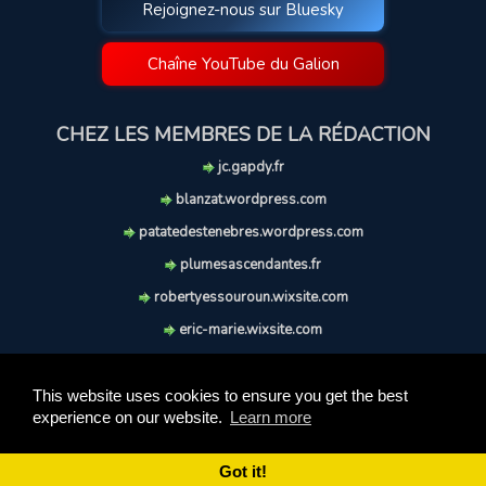
Rejoignez-nous sur Bluesky
Chaîne YouTube du Galion
CHEZ LES MEMBRES DE LA RÉDACTION
jc.gapdy.fr
blanzat.wordpress.com
patatedestenebres.wordpress.com
plumesascendantes.fr
robertyessouroun.wixsite.com
eric-marie.wixsite.com
lechiencritique.blogspot.com
soufflereve.blogspot.com
This website uses cookies to ensure you get the best
experience on our website.
Learn more
© 2009-2026 Le Galion des Etoiles. Tous droits réservés.
Ce site est réalisé et maintenu avec coeur et passion.
Got it!