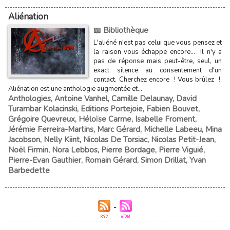
Aliénation
📖 Bibliothèque
L'aliéné n'est pas celui que vous pensez et
la raison vous échappe encore... Il n'y a
pas de réponse mais peut-être, seul, un
exact silence au consentement d'un
contact. Cherchez encore ! Vous brûlez !
Aliénation est une anthologie augmentée et...
Anthologies
,
Antoine Vanhel
,
Camille Delaunay
,
David
Turambar Kolacinski
,
Editions Portejoie
,
Fabien Bouvet
,
Grégoire Quevreux
,
Héloïse Carme
,
Isabelle Froment
,
Jérémie Ferreira-Martins
,
Marc Gérard
,
Michelle Labeeu
,
Mina
Jacobson
,
Nelly Kiint
,
Nicolas De Torsiac
,
Nicolas Petit-Jean
,
Noël Firmin
,
Nora Lebbos
,
Pierre Bordage
,
Pierre Viguié
,
Pierre-Evan Gauthier
,
Romain Gérard
,
Simon Drillat
,
Yvan
Barbedette