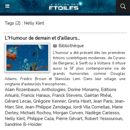
Tags (2) : Nelly Kiint
L'Humour de demain et d'ailleurs...
📖 Bibliothèque
L'humour a été présent dès les premières
fictions scientifiques modernes, de Cyrano
de Bergerac, à Swift ou à Voltaire. Il infuse
aussi la SF plus contemporaine via de
grands humoristes comme Douglas
Adams, Fredric Brown et Stanislas Lem. Dans leur sillage, une
vingtaine d'auteur(e)s francophones...
Alain Rozenbaum
,
Anthologies
,
Dorine Monamy
,
Editions
Arkuiris
,
Francis Haraux
,
Franck Stevens
,
Gaëtan Rhéal
,
Gérard Lecas
,
Grégoire Kenner
,
Greta Hiset
,
Jean Paris
,
Jean-
Marc Sire
,
Jean-Philippe Zendagui
,
Jordi Vila Cornellas
,
Marie
Derley
,
Michaël Rochoy
,
Morgan Corven
,
Nadège Carlesso
,
Nelly Kiint
,
Philippe Caza
,
Pierre Gévart
,
Robert Yessouroun
,
Sandrine B-Holder