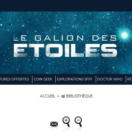
TURES OFFERTES
COIN GEEK
EXPLORATIONS SFFF
DOCTOR WHO
RÉ
ACCUEIL
>
📖 BIBLIOTHÈQUE