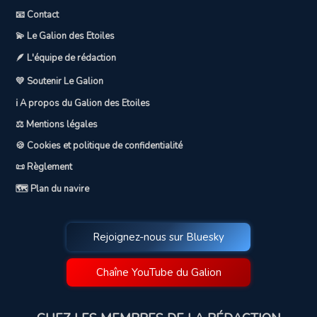
📧 Contact
💫 Le Galion des Etoiles
🪶 L'équipe de rédaction
💛 Soutenir Le Galion
ℹ️ A propos du Galion des Etoiles
⚖️ Mentions légales
🍪 Cookies et politique de confidentialité
📜 Règlement
🗺️ Plan du navire
Rejoignez-nous sur Bluesky
Chaîne YouTube du Galion