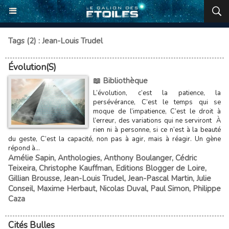
Tags (2) : Jean-Louis Trudel
Évolution(S)
📖 Bibliothèque
L’évolution, c’est la patience, la
persévérance, C’est le temps qui se
moque de l’impatience, C’est le droit à
l’erreur, des variations qui ne serviront À
rien ni à personne, si ce n’est à la beauté
du geste, C’est la capacité, non pas à agir, mais à réagir. Un gène
répond à...
Amélie Sapin
,
Anthologies
,
Anthony Boulanger
,
Cédric
Teixeira
,
Christophe Kauffman
,
Editions Blogger de Loire
,
Gillian Brousse
,
Jean-Louis Trudel
,
Jean-Pascal Martin
,
Julie
Conseil
,
Maxime Herbaut
,
Nicolas Duval
,
Paul Simon
,
Philippe
Caza
Cités Bulles