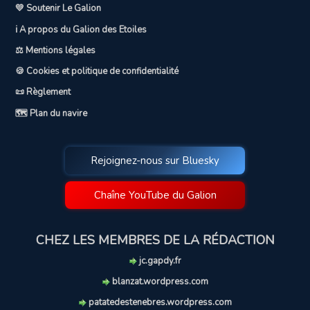
💛 Soutenir Le Galion
ℹ️ A propos du Galion des Etoiles
⚖️ Mentions légales
🍪 Cookies et politique de confidentialité
📜 Règlement
🗺️ Plan du navire
Rejoignez-nous sur Bluesky
Chaîne YouTube du Galion
CHEZ LES MEMBRES DE LA RÉDACTION
jc.gapdy.fr
blanzat.wordpress.com
patatedestenebres.wordpress.com