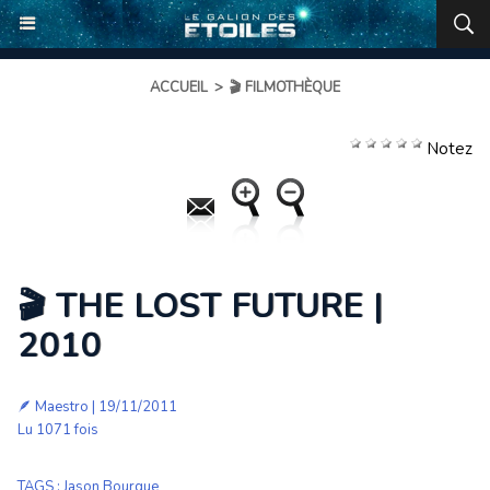
ACCUEIL
>
🎬 FILMOTHÈQUE
Notez
🎬 THE LOST FUTURE |
2010
🪶
Maestro
| 19/11/2011
Lu 1071 fois
TAGS
:
Jason Bourque