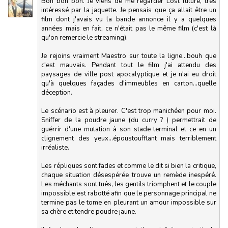
Bon bon bon. Je viens de me regarder Lost future, très
intéressé par la jaquette. Je pensais que ça allait être un
film dont j'avais vu la bande annonce il y a quelques
années mais en fait, ce n'était pas le même film (c'est là
qu'on remercie le streaming).
Je rejoins vraiment Maestro sur toute la ligne...bouh que
c'est mauvais. Pendant tout le film j'ai attendu des
paysages de ville post apocalyptique et je n'ai eu droit
qu'à quelques façades d'immeubles en carton...quelle
déception.
Le scénario est à pleurer. C'est trop manichéen pour moi.
Sniffer de la poudre jaune (du curry ? ) permettrait de
guérrir d'une mutation à son stade terminal et ce en un
clignement des yeux...époustoufflant mais terriblement
irréaliste.
Les répliques sont fades et comme le dit si bien la critique,
chaque situation désespérée trouve un remède inespéré.
Les méchants sont tués, les gentils triomphent et le couple
impossible est rabotté afin que le personnage principal ne
termine pas le tome en pleurant un amour impossible sur
sa chère et tendre poudre jaune.