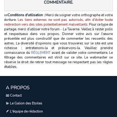
COMMENTAIRE.
📜
Conditions d'utilisation :
Merci de soigner votre orthographe et votre
écriture.
Les liens externes ne sont pas autorisés, afin d’éviter toute
redirection vers des sites potentiellement malveillants.
Pour ce type de
partage, merci d’utiliser notre forum - La Taverne. Veillez à rester polis
et respectueux dans vos propos. Donner votre avis sur l’œuvre
présentée est plus constructif que de commenter les ressentis des
autres. La diversité d’opinions que vous trouverez sur le site est une
richesse : entretenons‑la et préservons‑la. Veuillez prendre
connaissance du
RÈGLEMENT
avant de valider votre commentaire. Le
filtrage des commentaires est strict sur ce site. Le webmaster se
réserve le droit de retirer tout message ne respectant pas les règles
établies.
A PROPOS
📧 Contact
💫 Le Galion des Etoiles
🪶 L'équipe de rédaction