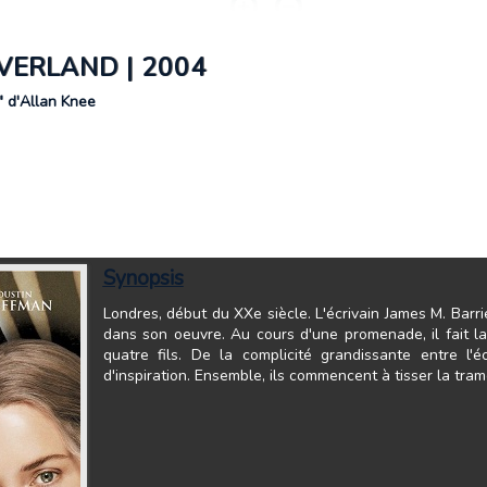
VERLAND | 2004
" d'Allan Knee
Synopsis
Londres, début du XXe siècle. L'écrivain James M. Bar
dans son oeuvre. Au cours d'une promenade, il fait 
quatre fils. De la complicité grandissante entre l'
d'inspiration. Ensemble, ils commencent à tisser la tram