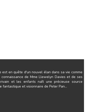
rie est en quête d'un nouvel élan dans sa vie comme
la connaissance de Mme Llewelyn Davies et de ses
écrivain et les enfants naît une précieuse source
e fantastique et visionnaire de Peter Pan...