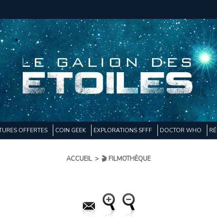
TURES OFFERTES
COIN GEEK
EXPLORATIONS SFFF
DOCTOR WHO
RÉ
ACCUEIL
>
🎬 FILMOTHÈQUE