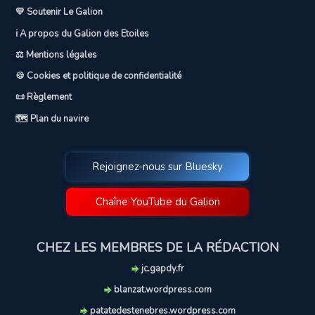
💛 Soutenir Le Galion
ℹ️ A propos du Galion des Etoiles
⚖️ Mentions légales
🍪 Cookies et politique de confidentialité
📜 Règlement
🗺️ Plan du navire
Rejoignez-nous sur Bluesky
Chaîne YouTube du Galion
CHEZ LES MEMBRES DE LA RÉDACTION
jc.gapdy.fr
blanzat.wordpress.com
patatedestenebres.wordpress.com