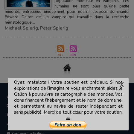
population mondiale en vampires. Les
humains ne sont plus qu’une petite
minorité, entretenus uniquement pour nourrir l’espèce dominante.
Edward Dalton est un vampire qui travaille dans la recherche
hématologique....
Michael Spierig
,
Peter Spierig
Oyez, matelots ! Votre soutien est précieux. Si nos
explorations de l’imaginaire vous enchantent, aidez le
Galion à poursuivre sa cartographie des mondes. Vos
A PROPOS
dons financent l’hébergement et le nom de domaine,
📧 Contact
et permettent au navire de rester indépendant et
sans publicité. Merci de tout cœur pour votre soutien.
💫 Le Galion des Etoiles
🙏
🪶 L'équipe de rédaction
💛 Soutenir Le Galion