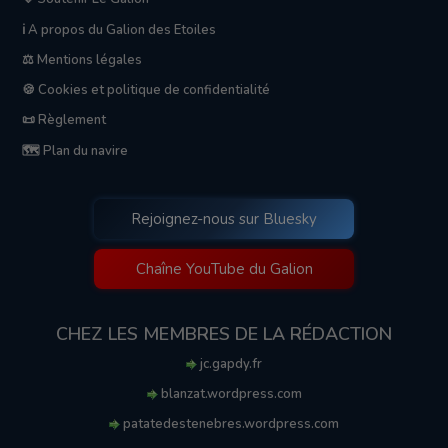
ℹ️ A propos du Galion des Etoiles
⚖️ Mentions légales
🍪 Cookies et politique de confidentialité
📜 Règlement
🗺️ Plan du navire
Rejoignez-nous sur Bluesky
Chaîne YouTube du Galion
CHEZ LES MEMBRES DE LA RÉDACTION
jc.gapdy.fr
blanzat.wordpress.com
patatedestenebres.wordpress.com