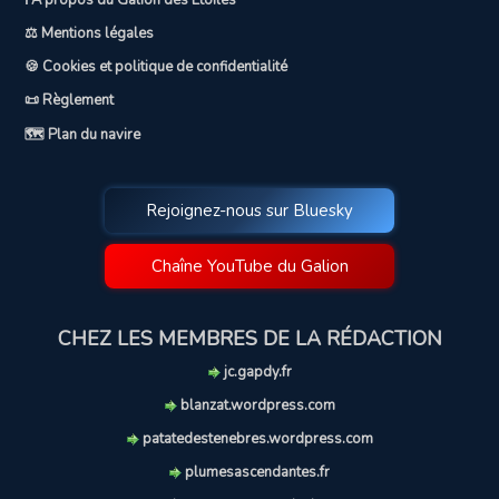
ℹ️ A propos du Galion des Etoiles
⚖️ Mentions légales
🍪 Cookies et politique de confidentialité
📜 Règlement
🗺️ Plan du navire
Rejoignez-nous sur Bluesky
Chaîne YouTube du Galion
CHEZ LES MEMBRES DE LA RÉDACTION
jc.gapdy.fr
blanzat.wordpress.com
patatedestenebres.wordpress.com
plumesascendantes.fr