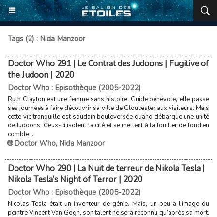
Tags (2) : Nida Manzoor
Doctor Who 291 | Le Contrat des Judoons | Fugitive of
the Judoon | 2020
Doctor Who : Episothèque (2005-2022)
Ruth Clayton est une femme sans histoire. Guide bénévole, elle passe
ses journées à faire découvrir sa ville de Gloucester aux visiteurs. Mais
cette vie tranquille est soudain bouleversée quand débarque une unité
de Judoons. Ceux-ci isolent la cité et se mettent à la fouiller de fond en
comble....
🌐 Doctor Who
,
Nida Manzoor
Doctor Who 290 | La Nuit de terreur de Nikola Tesla |
Nikola Tesla’s Night of Terror | 2020
Doctor Who : Episothèque (2005-2022)
Nicolas Tesla était un inventeur de génie. Mais, un peu à l’image du
peintre Vincent Van Gogh, son talent ne sera reconnu qu’après sa mort.