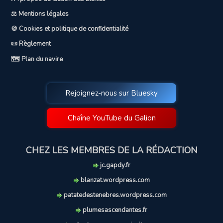
⚖️ Mentions légales
🍪 Cookies et politique de confidentialité
📜 Règlement
🗺️ Plan du navire
Rejoignez-nous sur Bluesky
Chaîne YouTube du Galion
CHEZ LES MEMBRES DE LA RÉDACTION
jc.gapdy.fr
blanzat.wordpress.com
patatedestenebres.wordpress.com
plumesascendantes.fr