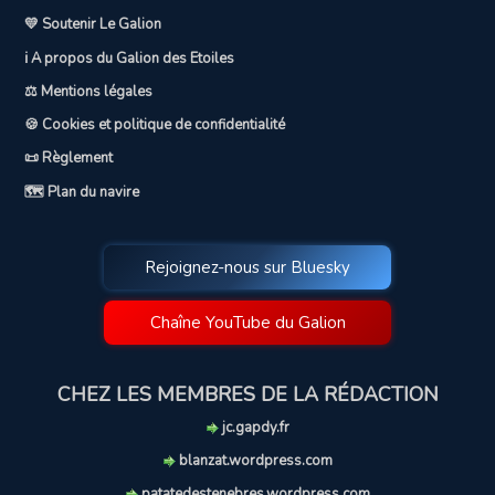
💛 Soutenir Le Galion
ℹ️ A propos du Galion des Etoiles
⚖️ Mentions légales
🍪 Cookies et politique de confidentialité
📜 Règlement
🗺️ Plan du navire
Rejoignez-nous sur Bluesky
Chaîne YouTube du Galion
CHEZ LES MEMBRES DE LA RÉDACTION
jc.gapdy.fr
blanzat.wordpress.com
patatedestenebres.wordpress.com