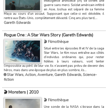
intelligence artificielle (IA) se livrent une
guerre sans merci. Soldat américain infiltré
en Asie, Joshua est séparé de sa femme
Maya au cours d’un assaut. Supposant que celle-ci est décédée, il
rentre aux États-Unis, complètement dévasté. Cinq ans plus tard,...
Gareth Edwards
Rogue One : A Star Wars Story (Gareth Edwards)
🎬 Filmothèque
Situé entre les épisodes III et IV de la saga
Star Wars, le film nous entraîne aux côtés
d’individus ordinaires qui, pour rester
fidèles à leurs valeurs, vont tenter
l’impossible au péril de leur vie. Ils n’avaient pas prévu de devenir des
héros, mais dans une époque de plus en plus sombre, ils...
🌐 Star Wars
,
Action
,
Aventure
,
Gareth Edwards
,
Science-
fiction
🎬 Monsters | 2010
🎬 Filmothèque
Une sonde de la NASA s’écrase dans la