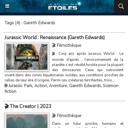
Tags (4) : Gareth Edwards
Jurassic World : Renaissance (Gareth Edwards)
🎬 Filmothèque
🎬 Cinq ans après Jurassic World : Le
monde d'après , l’environnement de la
planète s’est révélé hostile pour la plupart
des dinosaures. Ceux qui subsistent
vivent dans des zones équatoriales isolées, aux conditions proches de
celles de leur ère d’origine. Parmi ces créatures terrifiantes, trois...
🌐 Jurassic Park
,
Action
,
Aventure
,
Gareth Edwards
,
Science-
fiction
🎬 The Creator | 2023
🎬 Filmothèque
Dans un futur proche, humains et