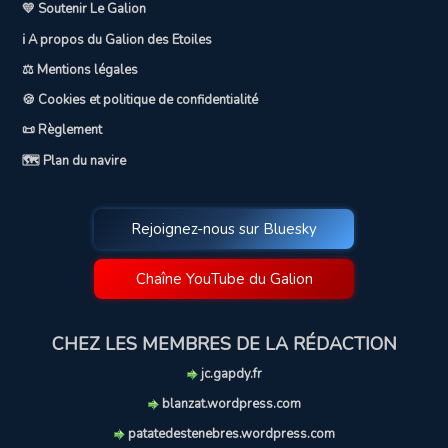
💛 Soutenir Le Galion
ℹ️ A propos du Galion des Etoiles
⚖️ Mentions légales
🍪 Cookies et politique de confidentialité
📜 Règlement
🗺️ Plan du navire
Rejoignez-nous sur Bluesky
Chaîne YouTube du Galion
CHEZ LES MEMBRES DE LA RÉDACTION
jc.gapdy.fr
blanzat.wordpress.com
patatedestenebres.wordpress.com