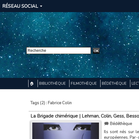
RÉSEAU SOCIAL
🏠
BIBLIOTHÈQUE
FILMOTHÈQUE
BÉDÉTHÈQUE
LEC
Tags (2) : Fabrice Colin
La Brigade chimérique | Lehman, Colin, Gess, Bes
🗯️ Bédéthèque
Ils sont nés sur l
européennes. Par-del