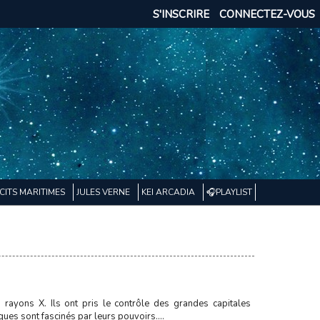
S'INSCRIRE
CONNECTEZ-VOUS
CITS MARITIMES
JULES VERNE
KEI ARCADIA
🎧PLAYLIST
rayons X. Ils ont pris le contrôle des grandes capitales
iques sont fascinés par leurs pouvoirs....