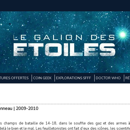
TURES OFFERTES
COIN GEEK
EXPLORATIONS SFFF
DOCTOR WHO
RÉ
sonneau | 2009-2010
es champs de bataille de 14-18, dans le souffle des gaz et des armes à 
à le bien et le mal. Les feuilletonistes ont fait d’eux des icônes, les scientif