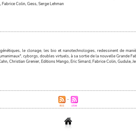
,
Fabrice Colin
,
Gess
,
Serge Lehman
génétiques, le clonage, les bio et nanotechnologies, redessinent de maniè
humanimaux", cyborgs, doubles virtuels, à sa sortie de la nouvelle Grande Fabr
Kahn
,
Christian Grenier
,
Editions Mango
,
Eric Simard
,
Fabrice Colin
,
Gudule
,
J