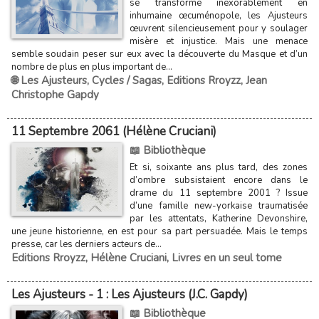
se transforme inexorablement en
inhumaine œcuménopole, les Ajusteurs
œuvrent silencieusement pour y soulager
misère et injustice. Mais une menace
semble soudain peser sur eux avec la découverte du Masque et d’un
nombre de plus en plus important de...
🌐 Les Ajusteurs
,
Cycles / Sagas
,
Editions Rroyzz
,
Jean
Christophe Gapdy
11 Septembre 2061 (Hélène Cruciani)
📖 Bibliothèque
Et si, soixante ans plus tard, des zones
d’ombre subsistaient encore dans le
drame du 11 septembre 2001 ? Issue
d’une famille new-yorkaise traumatisée
par les attentats, Katherine Devonshire,
une jeune historienne, en est pour sa part persuadée. Mais le temps
presse, car les derniers acteurs de...
Editions Rroyzz
,
Hélène Cruciani
,
Livres en un seul tome
Les Ajusteurs - 1 : Les Ajusteurs (J.C. Gapdy)
📖 Bibliothèque