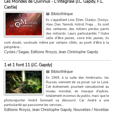
Les Mondes de Quirinus - L'intégrale (J.C. Gapdy, F.L.
Castle)
📖 Bibliothèque
Ils s’appellent Line, Ellen, Gladys, Dionys,
Alex, Dan, Yannick, Astrid, Freja, … Ils sont
des centaines, des milliers perdus parmi
des milliards. Leurs particularités ? Outre
celle d’être jeunes, voire très jeunes, ils
sont doués, surdoués même par certains côtés, au point d’être à la
périphérie...
Cycles / Sagas
,
Editions Rroyzz
,
Jean Christophe Gapdy
1 et 1 font 11 (J.C. Gapdy)
📖 Bibliothèque
En 1969, à la suite des Américains, les
Russes viennent de se poser sur la Lune.
Cet événement, pourtant sensationnel au
niveau mondial, en masque d'autres,
totalement inconnus du public, mais que le
photoreporter André Sonniant va découvrir. Car André a une
particularité qui passionne les services...
Editions Rroyzz
,
Jean Christophe Gapdy
,
Nouvelles / Novellas