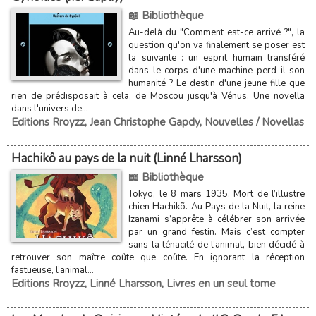
📖 Bibliothèque
Au-delà du "Comment est-ce arrivé ?", la
question qu'on va finalement se poser est
la suivante : un esprit humain transféré
dans le corps d'une machine perd-il son
humanité ? Le destin d'une jeune fille que
rien de prédisposait à cela, de Moscou jusqu'à Vénus. Une novella
dans l'univers de...
Editions Rroyzz
,
Jean Christophe Gapdy
,
Nouvelles / Novellas
Hachikô au pays de la nuit (Linné Lharsson)
📖 Bibliothèque
Tokyo, le 8 mars 1935. Mort de l’illustre
chien Hachikõ. Au Pays de la Nuit, la reine
Izanami s’apprête à célébrer son arrivée
par un grand festin. Mais c’est compter
sans la ténacité de l’animal, bien décidé à
retrouver son maître coûte que coûte. En ignorant la réception
fastueuse, l’animal...
Editions Rroyzz
,
Linné Lharsson
,
Livres en un seul tome