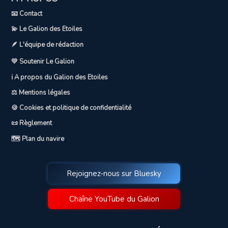
📧 Contact
💫 Le Galion des Etoiles
🪶 L'équipe de rédaction
💛 Soutenir Le Galion
ℹ️ A propos du Galion des Etoiles
⚖️ Mentions légales
🍪 Cookies et politique de confidentialité
📜 Règlement
🗺️ Plan du navire
Rejoignez-nous sur Bluesky
Chaîne YouTube du Galion