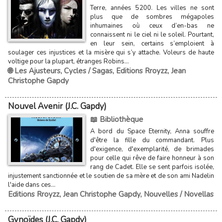
Terre, années 5200. Les villes ne sont
plus que de sombres mégapoles
inhumaines où ceux d’en-bas ne
connaissent ni le ciel ni le soleil. Pourtant,
en leur sein, certains s’emploient à
soulager ces injustices et la misère qui s’y attache. Voleurs de haute
voltige pour la plupart, étranges Robins...
🌐 Les Ajusteurs
,
Cycles / Sagas
,
Editions Rroyzz
,
Jean
Christophe Gapdy
Nouvel Avenir (J.C. Gapdy)
📖 Bibliothèque
A bord du Space Eternity, Anna souffre
d'être la fille du commandant. Plus
d'exigence, d'exemplarité, de brimades
pour celle qui rêve de faire honneur à son
rang de Cadet. Elle se sent parfois isolée,
injustement sanctionnée et le soutien de sa mère et de son ami Nadelin
l'aide dans ces...
Editions Rroyzz
,
Jean Christophe Gapdy
,
Nouvelles / Novellas
Gynoïdes (J.C. Gapdy)