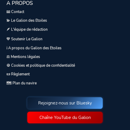
A PROPOS
📧 Contact
💫 Le Galion des Etoiles
🪶 L'équipe de rédaction
💛 Soutenir Le Galion
ℹ️ A propos du Galion des Etoiles
⚖️ Mentions légales
🍪 Cookies et politique de confidentialité
📜 Règlement
🗺️ Plan du navire
Rejoignez-nous sur Bluesky
Chaîne YouTube du Galion