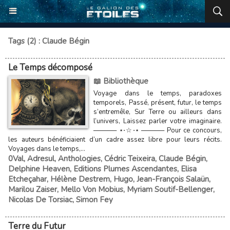
Tags (2) : Claude Bégin
Le Temps décomposé
📖 Bibliothèque
Voyage dans le temps, paradoxes
temporels, Passé, présent, futur, le temps
s’entremêle, Sur Terre ou ailleurs dans
l’univers, Laissez parler votre imaginaire.
───── ⋆⋅☆⋅⋆ ───── Pour ce concours,
les auteurs bénéficiaient d’un cadre assez libre pour leurs récits.
Voyages dans le temps,...
0Val
,
Adresul
,
Anthologies
,
Cédric Teixeira
,
Claude Bégin
,
Delphine Heaven
,
Editions Plumes Ascendantes
,
Elisa
Etcheçahar
,
Hélène Destrem
,
Hugo
,
Jean-François Salaün
,
Marilou Zaiser
,
Mello Von Mobius
,
Myriam Soutif-Bellenger
,
Nicolas De Torsiac
,
Simon Fey
Terre du Futur