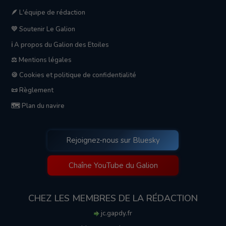
🪶 L'équipe de rédaction
💛 Soutenir Le Galion
ℹ️ A propos du Galion des Etoiles
⚖️ Mentions légales
🍪 Cookies et politique de confidentialité
📜 Règlement
🗺️ Plan du navire
Rejoignez-nous sur Bluesky
Chaîne YouTube du Galion
CHEZ LES MEMBRES DE LA RÉDACTION
jc.gapdy.fr