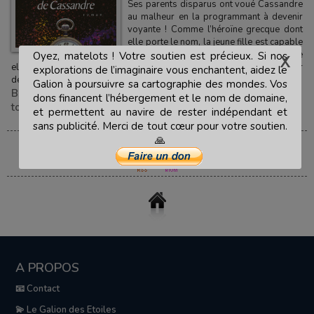
Ses parents disparus ont voué Cassandre
au malheur en la programmant à devenir
voyante ! Comme l’héroïne grecque dont
elle porte le nom, la jeune fille est capable
de prévoir les catastrophes, et comme
Oyez, matelots ! Votre soutien est précieux. Si nos
elle, personne ne l’écoute… Aux lisières d’un Paris futuriste hanté par
explorations de l’imaginaire vous enchantent, aidez le
des êtres revenus à...
Galion à poursuivre sa cartographie des mondes. Vos
Bernard Werber
,
Editions Albin Michel
,
Livres en un seul
dons financent l’hébergement et le nom de domaine,
tome
et permettent au navire de rester indépendant et
sans publicité. Merci de tout cœur pour votre soutien.
🙏
A PROPOS
📧 Contact
💫 Le Galion des Etoiles