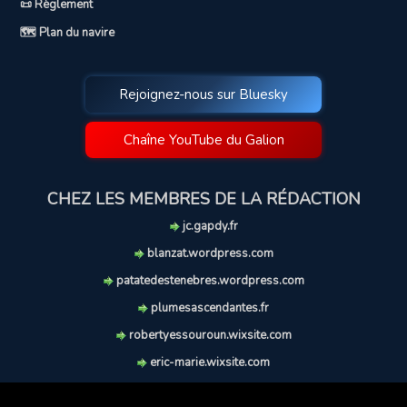
📜 Règlement
🗺️ Plan du navire
Rejoignez-nous sur Bluesky
Chaîne YouTube du Galion
CHEZ LES MEMBRES DE LA RÉDACTION
jc.gapdy.fr
blanzat.wordpress.com
patatedestenebres.wordpress.com
plumesascendantes.fr
robertyessouroun.wixsite.com
eric-marie.wixsite.com
lechiencritique.blogspot.com