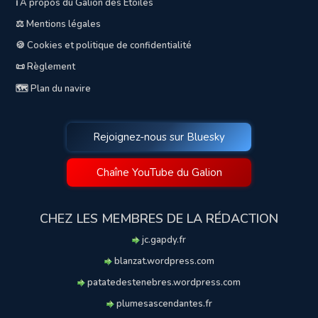
ℹ️ A propos du Galion des Etoiles
⚖️ Mentions légales
🍪 Cookies et politique de confidentialité
📜 Règlement
🗺️ Plan du navire
Rejoignez-nous sur Bluesky
Chaîne YouTube du Galion
CHEZ LES MEMBRES DE LA RÉDACTION
jc.gapdy.fr
blanzat.wordpress.com
patatedestenebres.wordpress.com
plumesascendantes.fr