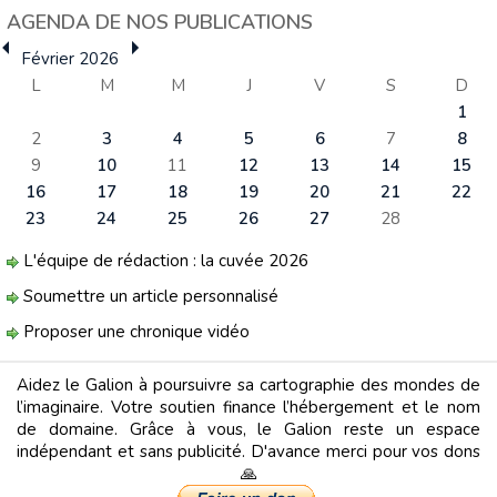
AGENDA DE NOS PUBLICATIONS
Février 2026
L
M
M
J
V
S
D
1
2
3
4
5
6
7
8
9
10
11
12
13
14
15
16
17
18
19
20
21
22
23
24
25
26
27
28
L'équipe de rédaction : la cuvée 2026
Soumettre un article personnalisé
Proposer une chronique vidéo
Aidez le Galion à poursuivre sa cartographie des mondes de
l’imaginaire. Votre soutien finance l’hébergement et le nom
de domaine. Grâce à vous, le Galion reste un espace
indépendant et sans publicité. D'avance merci pour vos dons
🙏