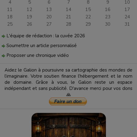
4
5
6
7
8
9
10
11
12
13
14
15
16
17
18
19
20
21
22
23
24
25
26
27
28
29
30
31
L'équipe de rédaction : la cuvée 2026
Soumettre un article personnalisé
Proposer une chronique vidéo
Aidez le Galion à poursuivre sa cartographie des mondes de
l’imaginaire. Votre soutien finance l’hébergement et le nom
de domaine. Grâce à vous, le Galion reste un espace
indépendant et sans publicité. D'avance merci pour vos dons
🙏