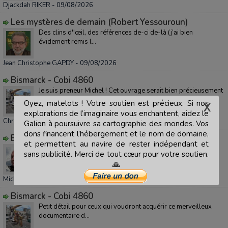
Djackdah RIKER
- 09/08/2026
Les mystères de demain (Robert Yessouroun)
Des clins d''œil, des références de-ci de-là (j’ai bien
évidement remis l...
Jean Christophe GAPDY
- 09/08/2026
Bismarck - Cobi 4860
Je suis preneur Michel ! Cet ouvrage serait bien précieusement
installé dan...
Oyez, matelots ! Votre soutien est précieux. Si nos
explorations de l’imaginaire vous enchantent, aidez le
Christobal COLUMBUS
- 08/08/2026
Galion à poursuivre sa cartographie des mondes. Vos
dons financent l’hébergement et le nom de domaine,
Bismarck - Cobi 4860
et permettent au navire de rester indépendant et
Fascinant ! Tu fais remonter en mémoire une histoir...
sans publicité. Merci de tout cœur pour votre soutien.
🙏
Michel MAILLOT
- 08/08/2026
Bismarck - Cobi 4860
Petit détail pour ceux qui voudront acquérir ce merveilleux
documentaire d...