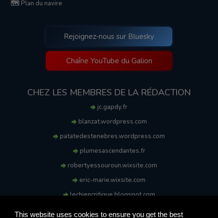
🗺️ Plan du navire
Rejoignez-nous sur Bluesky
Chaîne YouTube du Galion
CHEZ LES MEMBRES DE LA RÉDACTION
jc.gapdy.fr
blanzat.wordpress.com
patatedestenebres.wordpress.com
plumesascendantes.fr
robertyessouroun.wixsite.com
eric-marie.wixsite.com
lechiencritique.blogspot.com
soufflereve.blogspot.com
This website uses cookies to ensure you get the best