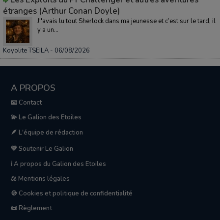
étranges (Arthur Conan Doyle)
J''avais lu tout Sherlock dans ma jeunesse et c’est sur le tard, il
y a un...
Koyolite TSEILA
- 06/08/2026
A PROPOS
📧 Contact
💫 Le Galion des Etoiles
🪶 L'équipe de rédaction
💛 Soutenir Le Galion
ℹ️ A propos du Galion des Etoiles
⚖️ Mentions légales
🍪 Cookies et politique de confidentialité
📜 Règlement