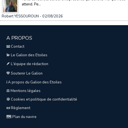
attend. Pe...
Robert YESSOUROUN
- 02/08/2026
A PROPOS
📧 Contact
💫 Le Galion des Etoiles
🪶 L'équipe de rédaction
💛 Soutenir Le Galion
ℹ️ A propos du Galion des Etoiles
⚖️ Mentions légales
🍪 Cookies et politique de confidentialité
📜 Règlement
🗺️ Plan du navire