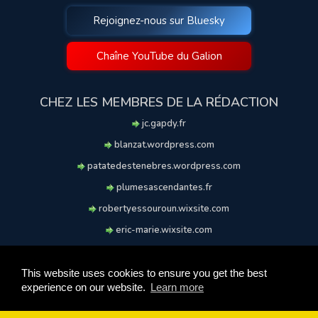
Rejoignez-nous sur Bluesky
Chaîne YouTube du Galion
CHEZ LES MEMBRES DE LA RÉDACTION
jc.gapdy.fr
blanzat.wordpress.com
patatedestenebres.wordpress.com
plumesascendantes.fr
robertyessouroun.wixsite.com
eric-marie.wixsite.com
lechiencritique.blogspot.com
soufflereve.blogspot.com
This website uses cookies to ensure you get the best
experience on our website.
Learn more
© 2009-2026 Le Galion des Etoiles. Tous droits réservés.
Ce site est réalisé et maintenu avec coeur et passion.