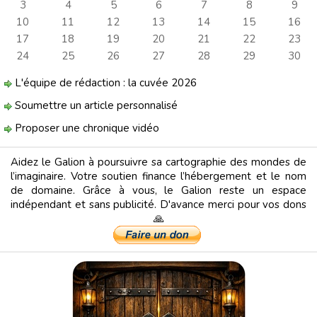
3
4
5
6
7
8
9
10
11
12
13
14
15
16
17
18
19
20
21
22
23
24
25
26
27
28
29
30
L'équipe de rédaction : la cuvée 2026
Soumettre un article personnalisé
Proposer une chronique vidéo
Aidez le Galion à poursuivre sa cartographie des mondes de
l’imaginaire. Votre soutien finance l’hébergement et le nom
de domaine. Grâce à vous, le Galion reste un espace
indépendant et sans publicité. D'avance merci pour vos dons
🙏