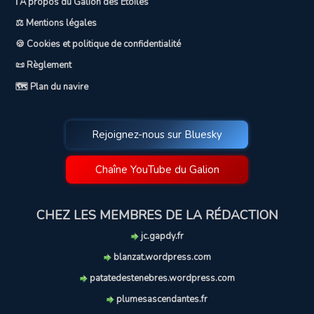
ℹ️ A propos du Galion des Etoiles
⚖️ Mentions légales
🍪 Cookies et politique de confidentialité
📜 Règlement
🗺️ Plan du navire
Rejoignez-nous sur Bluesky
Chaîne YouTube du Galion
CHEZ LES MEMBRES DE LA RÉDACTION
jc.gapdy.fr
blanzat.wordpress.com
patatedestenebres.wordpress.com
plumesascendantes.fr