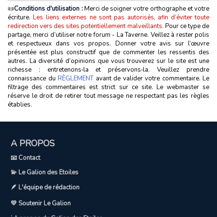
📜
Conditions d'utilisation :
Merci de soigner votre orthographe et votre
écriture.
Les liens externes ne sont pas autorisés, afin d’éviter toute
redirection vers des sites potentiellement malveillants.
Pour ce type de
partage, merci d’utiliser notre forum - La Taverne. Veillez à rester polis
et respectueux dans vos propos. Donner votre avis sur l’œuvre
présentée est plus constructif que de commenter les ressentis des
autres. La diversité d’opinions que vous trouverez sur le site est une
richesse : entretenons‑la et préservons‑la. Veuillez prendre
connaissance du
RÈGLEMENT
avant de valider votre commentaire. Le
filtrage des commentaires est strict sur ce site. Le webmaster se
réserve le droit de retirer tout message ne respectant pas les règles
établies.
A PROPOS
📧 Contact
💫 Le Galion des Etoiles
🪶 L'équipe de rédaction
💛 Soutenir Le Galion