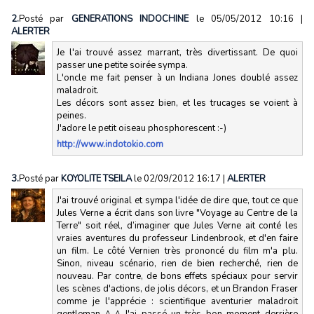
2.
Posté par
GENERATIONS INDOCHINE
le 05/05/2012 10:16
|
ALERTER
Je l'ai trouvé assez marrant, très divertissant. De quoi
passer une petite soirée sympa.
L'oncle me fait penser à un Indiana Jones doublé assez
maladroit.
Les décors sont assez bien, et les trucages se voient à
peines.
J'adore le petit oiseau phosphorescent :-)
http://www.indotokio.com
3.
Posté par
KOYOLITE TSEILA
le 02/09/2012 16:17
|
ALERTER
J'ai trouvé original et sympa l'idée de dire que, tout ce que
Jules Verne a écrit dans son livre "Voyage au Centre de la
Terre" soit réel, d’imaginer que Jules Verne ait conté les
vraies aventures du professeur Lindenbrook, et d'en faire
un film. Le côté Vernien très prononcé du film m'a plu.
Sinon, niveau scénario, rien de bien recherché, rien de
nouveau. Par contre, de bons effets spéciaux pour servir
les scènes d'actions, de jolis décors, et un Brandon Fraser
comme je l'apprécie : scientifique aventurier maladroit
gentleman ^-^ J'ai passé un très bon moment derrière