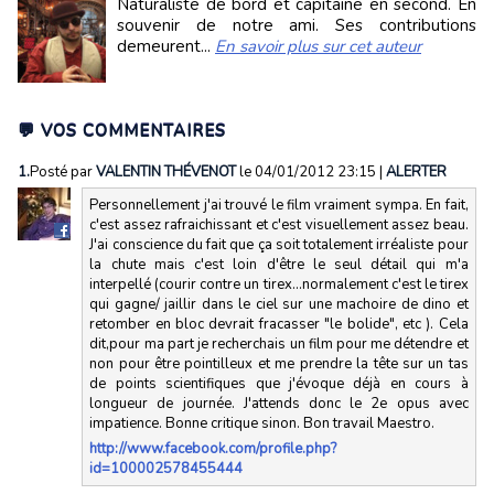
Naturaliste de bord et capitaine en second. En
souvenir de notre ami. Ses contributions
demeurent...
En savoir plus sur cet auteur
💬 VOS COMMENTAIRES
1.
Posté par
VALENTIN THÉVENOT
le 04/01/2012 23:15
|
ALERTER
Personnellement j'ai trouvé le film vraiment sympa. En fait,
c'est assez rafraichissant et c'est visuellement assez beau.
J'ai conscience du fait que ça soit totalement irréaliste pour
la chute mais c'est loin d'être le seul détail qui m'a
interpellé (courir contre un tirex...normalement c'est le tirex
qui gagne/ jaillir dans le ciel sur une machoire de dino et
retomber en bloc devrait fracasser "le bolide", etc ). Cela
dit,pour ma part je recherchais un film pour me détendre et
non pour être pointilleux et me prendre la tête sur un tas
de points scientifiques que j'évoque déjà en cours à
longueur de journée. J'attends donc le 2e opus avec
impatience. Bonne critique sinon. Bon travail Maestro.
http://www.facebook.com/profile.php?
id=100002578455444