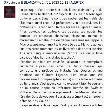
3.
Posté par
B BLANZAT
le 24/08/2023 12:12
|
ALERTER
Lu presque d'une traite hier soir. Il est clair qu'il y a du
Céline dans le dégoût qu'inspire TOUS les personnages
du livre. Les crétins ne sont pas seulement les natifs de
l'île, mais aussi ceux qui prétendent venir les civiliser. La
citation la plus reprise du livre s'adresse au genre humain :
" les baveux, les goitreux, les bossus, les noués, les
noueux, les crasseux, chassieux, chiasseux, miteux et
marmiteux". La débauche de dégueulasseries me rappelle
Mort à crédit,
notamment la traversée de la Manche qui est
l'un des rares moments où un livre m'a fait éclater de rire.
Il a une langue merveilleuse, j'adore lire qu'un type
distribue "des horions et des taloches".
L'édition ex nihilo est épuisée, j'ai acquis un exemplaire
numéroté auprès des Amis de Régis Messac, qui
comporte une préface de Natacha Vas Deyres et une
postface de Guibert Lejeune. Les deux ont été
copieusement pompés (pléonasme) sur la fiche wikipédia
du livre, mais c'est justice car ils exposent bien le courant
de la contre utopie en littérature, héritée de Swift et
Voltaire. On y découvre également que Messac était un
féru de récits de voyage, il aurait assurément été un ardent
défenseur du Galion !
Ce qui m'étonne davantage, c'est que les différents articles