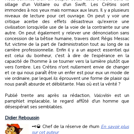
sillage d'un Voltaire ou d'un Swift. Les Crétins sont
immondes à nos yeux mais normaux aux leurs. Il y a plusieurs
niveaux de lecture pour cet ouvrage. On peut y voir une
critique acerbe des effets désastreux qu'exerce une
civilisation lorsqu’elle use de la voie de la contrainte sur une
autre. On peut également y relever une dénonciation sans
concession de la bêtise humaine, travers dont Régis Messac
fut victime de la part de l'administration tout au long de sa
carrière professionnelle. Enfin il y a un aspect essentiel qui
est celui du bonheur, c'est à dire de l'espérance en la
capacité de l'homme à se tourner vers la lumière plutôt que
vers l'ombre. Les Crétins n'ont nullement envie de changer
et ce qui nous paraît être un enfer est pour eux un mode de
vie ordinaire, par lequel ils éprouvent une forme de plaisir qui
nous paraît absurde et débilitante. Mais où est la vérité ?
Publié trente ans après sa rédaction,
Valcrétin
est un
pamphlet implacable, le regard affûté d'un homme que
désespérait ses semblables.
Didier Reboussin
🗝️🥃 Chef de la réserve de rhum
En savoir plus
sur cet auteur