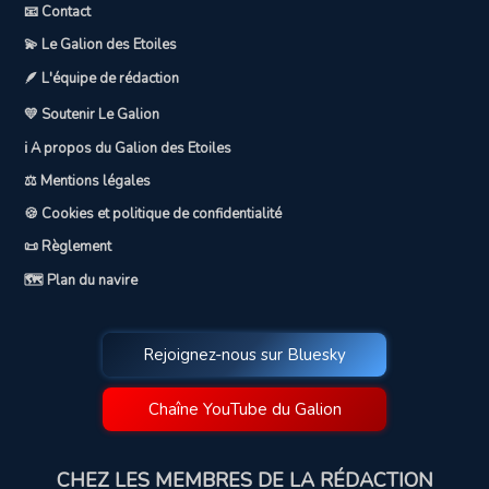
📧 Contact
💫 Le Galion des Etoiles
🪶 L'équipe de rédaction
💛 Soutenir Le Galion
ℹ️ A propos du Galion des Etoiles
⚖️ Mentions légales
🍪 Cookies et politique de confidentialité
📜 Règlement
🗺️ Plan du navire
Rejoignez-nous sur Bluesky
Chaîne YouTube du Galion
CHEZ LES MEMBRES DE LA RÉDACTION