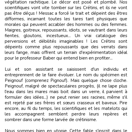
végétation rachitique. Le décor est posé et plombé. Nos
scientifiques vont vite tomber sur les Crétins, et ils ne vont
pas être déçus ! Messac a forcé le trait et dépeint des êtres
difformes, incarnant toutes les tares tant physiques que
morales qui peuvent accabler des hommes ou des femmes.
Maigres, goitreux, repoussants, idiots, se vautrant dans leurs
fientes, gloutons, incestueux... Un vrai catalogue des
perversions et débilités imaginables ! Les Crétins sont
dépeints comme plus repoussants que des verrats dans
leurs fange, mais offrent un terrain d'expérimentation idéal
pour le professeur Baber qui entend bien en profiter...
Lui et son assistant se saisissent d'un individu et
entreprennent de le faire évoluer. Le nom du spécimen est
Peignouf (comprenez Pignouf). Mais quelque chose cloche.
Peignouf, malgré de spectaculaires progrès, (il ne lape plus
l'eau dans les mares mais boit dans un verre, il parvient à
formuler des idées...) ne peut renier ses racines, même s'il
est rejeté par ses frères et sœurs crasseux et baveux. Pire
encore, au fil du temps, les scientifiques et les matelots qui
les accompagnent semblent perdre leurs repères et
sombrer dans une forme larvée de crétinisme.
Nous sommes bien en utopie. Cette fable s'inscrit dans le