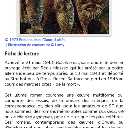
© 1973 Editions Jean-Claude Lattès
| Illustration de couverture © Lamy
Fiche de lecture
Achevé le 21 mars 1943,
Valcrétin
est, sans doute, le dernier
ouvrage écrit par Régis Messac, qui fut arrêté par la police
allemande peu de temps après, le 10 mai 1943 et déporté
au Struthof puis à Gross-Rosen. Sa trace se perd en 1945 au
cours des marches dites « de la mort ».
Cet ultime roman couronne une œuvre multiforme qui
comporte des essais, de la poésie, des critiques, de la
correspondance et, bien sûr, pour les amateurs de SF que
nous sommes, des romans mémorables comme
Quinzinzinzili
ou
La cité des asphyxiés
, pour ne citer que les plus célèbres.
Ces romans, contemporains des œuvres d'Orwell ou
d'Huxley, sont des satires impitoyables moquant les dérives