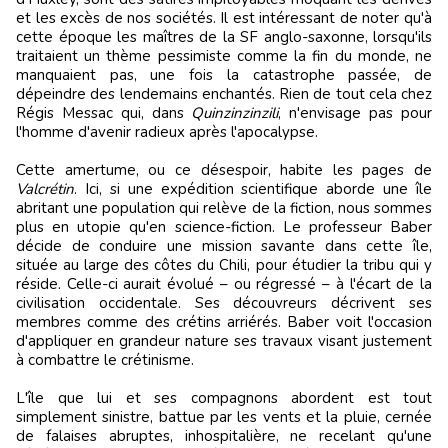
et les excès de nos sociétés. Il est intéressant de noter qu'à
cette époque les maîtres de la SF anglo-saxonne, lorsqu'ils
traitaient un thème pessimiste comme la fin du monde, ne
manquaient pas, une fois la catastrophe passée, de
dépeindre des lendemains enchantés. Rien de tout cela chez
Régis Messac qui, dans
Quinzinzinzili
, n'envisage pas pour
l'homme d'avenir radieux après l'apocalypse.
Cette amertume, ou ce désespoir, habite les pages de
Valcrétin
. Ici, si une expédition scientifique aborde une île
abritant une population qui relève de la fiction, nous sommes
plus en utopie qu'en science-fiction. Le professeur Baber
décide de conduire une mission savante dans cette île,
située au large des côtes du Chili, pour étudier la tribu qui y
réside. Celle-ci aurait évolué – ou régressé – à l'écart de la
civilisation occidentale. Ses découvreurs décrivent ses
membres comme des crétins arriérés. Baber voit l'occasion
d'appliquer en grandeur nature ses travaux visant justement
à combattre le crétinisme.
L'île que lui et ses compagnons abordent est tout
simplement sinistre, battue par les vents et la pluie, cernée
de falaises abruptes, inhospitalière, ne recelant qu'une