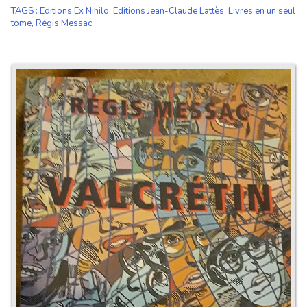
TAGS
:
Editions Ex Nihilo
,
Editions Jean-Claude Lattès
,
Livres en un seul
tome
,
Régis Messac