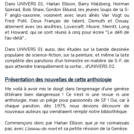
Dans UNIVERS 01, Harlan Ellison, Barry Malzberg, Norman
Spinrad, Bob Shaw, Gordon Eklund, les jeunes loups de la S-
F anglo-saxonne, voisinent avec leurs aînés Van Vogt ou
Fred Pohl. Deux Français de talent, Demuth et Douay,
alternent avec les ancêtres, Lovecraft, Moore, Merritt, Long
et Howard, qui se sont réunis à cinq pour écrire "Le défi de
l'au-delà"...
Dans UNIVERS 01 aussi, des études sur la bande dessinée
populaire de science-fiction, sur la peinture, et même la liste
complète des parutions d'un trimestre en matière de S-F, de
quoi attendre tranquillement la sortie... d'UNIVERS 02.
Présentation des nouvelles de cette anthologie
Me voilà à avoir mis le doigt dans l’engrenage d’une genèse
littéraire bien dangereuse ! Ce n’est ni une revue ni une
anthologie, mais un piège pour passionnés de SF ! Oui, car à
chaque parution, dès 1975, nous devions découvrir de
nouveaux auteurs qui viendraient remplir notre bibliothèque.
Commençons donc par Harlan Ellison, que je ne connaissais
pas, avec
L’oiseau de mort
et sa petite révision de la Genèse.