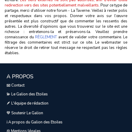
redirection vers des sites potentiellement malveillants.
Pour ce type de
partage, merci d’utiliser notre forum - La Taverne. Veillez à rester polis
et respectueux dans vos propos. Donner votre avis sur l’œuvre
présentée est plus constructif que de commenter les ressentis des
autres. La diversité d’opinions que vous trouverez sur le site est une
richesse : entretenons‑la et préservons‑la. Veuillez prendre
connaissance du
RÈGLEMENT
avant de valider votre commentaire. Le
filtrage des commentaires est strict sur ce site. Le webmaster se
réserve le droit de retirer tout message ne respectant pas les règles
établies.
A PROPOS
📧 Contact
💫 Le Galion des Etoiles
🪶 L'équipe de rédaction
💛 Soutenir Le Galion
ℹ️ A propos du Galion des Etoiles
⚖️ Mentions légales