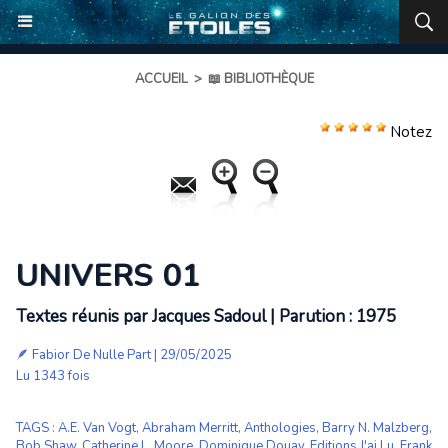
ACCUEIL
>
📖 BIBLIOTHÈQUE
Notez
UNIVERS 01
Textes réunis par Jacques Sadoul | Parution : 1975
🪶
Fabior De Nulle Part
| 29/05/2025
Lu 1343 fois
TAGS
:
A.E. Van Vogt
,
Abraham Merritt
,
Anthologies
,
Barry N. Malzberg
,
Bob Shaw
,
Catherine L. Moore
,
Dominique Douay
,
Editions J'ai Lu
,
Frank