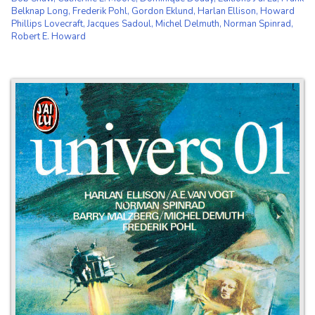
Belknap Long
,
Frederik Pohl
,
Gordon Eklund
,
Harlan Ellison
,
Howard
Phillips Lovecraft
,
Jacques Sadoul
,
Michel Delmuth
,
Norman Spinrad
,
Robert E. Howard