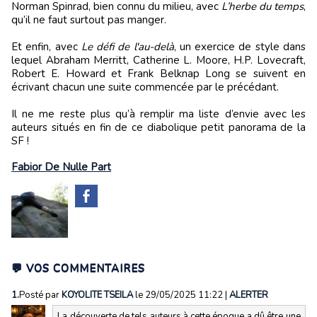
Norman Spinrad, bien connu du milieu, avec
L’herbe du temps
,
qu’il ne faut surtout pas manger.
Et enfin, avec
Le défi de l'au-delà
, un exercice de style dans
lequel Abraham Merritt, Catherine L. Moore, H.P. Lovecraft,
Robert E. Howard et Frank Belknap Long se suivent en
écrivant chacun une suite commencée par le précédant.
Il ne me reste plus qu’à remplir ma liste d’envie avec les
auteurs situés en fin de ce diabolique petit panorama de la
SF !
Fabior De Nulle Part
💬 VOS COMMENTAIRES
1.
Posté par
KOYOLITE TSEILA
le 29/05/2025 11:22
|
ALERTER
La découverte de tels auteurs à cette époque a dû être une