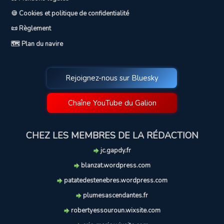
🍪 Cookies et politique de confidentialité
📜 Règlement
🗺️ Plan du navire
Rejoignez-nous sur Bluesky
Chaîne YouTube du Galion
CHEZ LES MEMBRES DE LA RÉDACTION
jc.gapdy.fr
blanzat.wordpress.com
patatedestenebres.wordpress.com
plumesascendantes.fr
robertyessouroun.wixsite.com