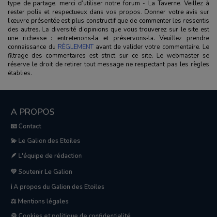
type de partage, merci d’utiliser notre forum - La Taverne. Veillez à
rester polis et respectueux dans vos propos. Donner votre avis sur
l’œuvre présentée est plus constructif que de commenter les ressentis
des autres. La diversité d’opinions que vous trouverez sur le site est
une richesse : entretenons‑la et préservons‑la. Veuillez prendre
connaissance du
RÈGLEMENT
avant de valider votre commentaire. Le
filtrage des commentaires est strict sur ce site. Le webmaster se
réserve le droit de retirer tout message ne respectant pas les règles
établies.
A PROPOS
📧 Contact
💫 Le Galion des Etoiles
🪶 L'équipe de rédaction
💛 Soutenir Le Galion
ℹ️ A propos du Galion des Etoiles
⚖️ Mentions légales
🍪 Cookies et politique de confidentialité