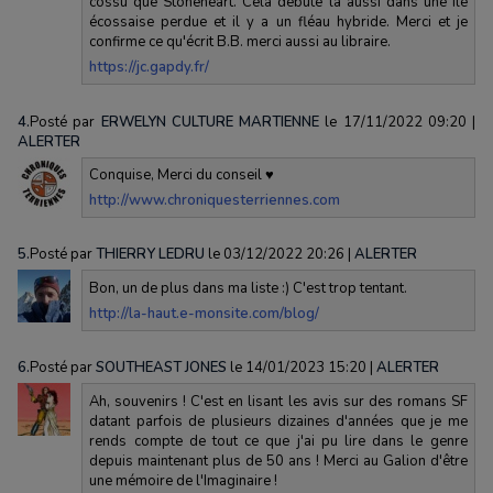
cossu que Stoneheart. Cela débute là aussi dans une île
écossaise perdue et il y a un fléau hybride. Merci et je
confirme ce qu'écrit B.B. merci aussi au libraire.
https://jc.gapdy.fr/
4.
Posté par
ERWELYN CULTURE MARTIENNE
le 17/11/2022 09:20
|
ALERTER
Conquise, Merci du conseil ♥
http://www.chroniquesterriennes.com
5.
Posté par
THIERRY LEDRU
le 03/12/2022 20:26
|
ALERTER
Bon, un de plus dans ma liste :) C'est trop tentant.
http://la-haut.e-monsite.com/blog/
6.
Posté par
SOUTHEAST JONES
le 14/01/2023 15:20
|
ALERTER
Ah, souvenirs ! C'est en lisant les avis sur des romans SF
datant parfois de plusieurs dizaines d'années que je me
rends compte de tout ce que j'ai pu lire dans le genre
depuis maintenant plus de 50 ans ! Merci au Galion d'être
une mémoire de l'Imaginaire !