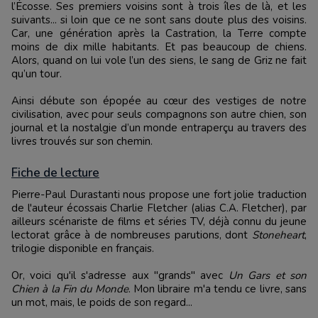
l’Écosse. Ses premiers voisins sont à trois îles de là, et les
suivants... si loin que ce ne sont sans doute plus des voisins.
Car, une génération après la Castration, la Terre compte
moins de dix mille habitants. Et pas beaucoup de chiens.
Alors, quand on lui vole l’un des siens, le sang de Griz ne fait
qu’un tour.
Ainsi débute son épopée au cœur des vestiges de notre
civilisation, avec pour seuls compagnons son autre chien, son
journal et la nostalgie d’un monde entraperçu au travers des
livres trouvés sur son chemin.
Fiche de lecture
Pierre-Paul Durastanti nous propose une fort jolie traduction
de l'auteur écossais Charlie Fletcher (alias C.A. Fletcher), par
ailleurs scénariste de films et séries TV, déjà connu du jeune
lectorat grâce à de nombreuses parutions, dont
Stoneheart
,
trilogie disponible en français.
Or, voici qu'il s'adresse aux "grands" avec
Un Gars et son
Chien à la Fin du Monde
. Mon libraire m'a tendu ce livre, sans
un mot, mais, le poids de son regard...