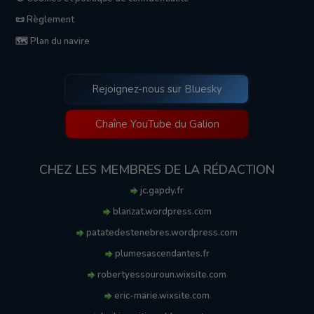
📜 Règlement
🗺️ Plan du navire
Rejoignez-nous sur Bluesky
Chaîne YouTube du Galion
CHEZ LES MEMBRES DE LA RÉDACTION
jc.gapdy.fr
blanzat.wordpress.com
patatedestenebres.wordpress.com
plumesascendantes.fr
robertyessouroun.wixsite.com
eric-marie.wixsite.com