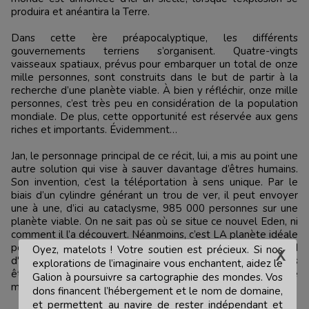
produira et anéantira la Terre.
Dans cette ère préapocalyptique, les différents
gouvernements terriens s’organisent. Quatre-vingts
vaisseaux spatiaux, prévus pour embarquer un total de onze
mille personnes, sont construits dans le but de partir à la
recherche d’une planète viable. À bien y réfléchir, onze mille
personnes, c’est très peu en considération de la population
mondiale. De plus, cette opportunité est réservée aux gens
riches et importants. Évidemment…
Jan, le personnage principal de ce récit, lui, a mis au point une
autre solution qui vise à sauver davantage d’êtres humains.
Son invention, c’est la téléportation à sens unique. Par le
biais d’un cylindre générant un trou de ver, il peut envoyer
une à une, d’ici au cataclysme, 985 000 personnes sur une
planète viable. On ne sait pas où se situe ce nouvel Eden, ni
comment il l’a découvert. Néanmoins, c’est LA planète idéale
pour la sauvegarde de l’humanité. Donc, que ce soit à bord
Oyez, matelots ! Votre soutien est précieux. Si nos
d'engins spatiaux ou via la téléportation, une partie des
explorations de l’imaginaire vous enchantent, aidez le
êtres humains quitte petit à petit la Terre dans une ultime
Galion à poursuivre sa cartographie des mondes. Vos
migration où nul retour n’est possible...
dons financent l’hébergement et le nom de domaine,
et permettent au navire de rester indépendant et