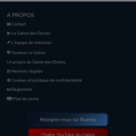
A PROPOS
📧 Contact
💫 Le Galion des Etoiles
🪶 L'équipe de rédaction
💛 Soutenir Le Galion
ℹ️ A propos du Galion des Etoiles
⚖️ Mentions légales
🍪 Cookies et politique de confidentialité
📜 Règlement
🗺️ Plan du navire
Rejoignez-nous sur Bluesky
Chaîne YouTube du Galion