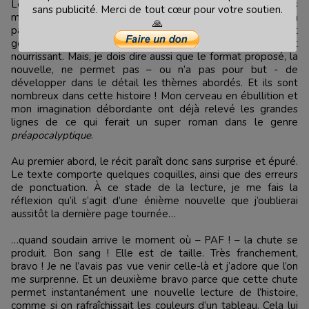
Les faits sont posés tels quels, tels que l’auteur nous les
sans publicité. Merci de tout cœur pour votre soutien.
met sous les yeux, à savoir sans grandes explications. Cela
🙏
paraît un peu facile et, pour une lectrice curieuse et
gourmande de SF comme je le suis, ce n’est pas vraiment
nourrissant. Mais, je dois dire aussi que le format proposé, la
nouvelle, ne permet pas – ou n’a pas pour but - de
développer dans le détail les thèmes abordés. Et ils sont
nombreux dans cette histoire ! Mon cerveau en ébullition et
mon imagination débordante ont déjà relevé les grandes
lignes de ce qui ferait un super roman dans le genre
préapocalyptique
.
Au premier abord, le récit paraît donc sans surprise et épuré.
Le texte comporte quelques coquilles, ainsi que des erreurs
de ponctuation. À ce stade de la lecture, je me fais la
réflexion qu’il s’agit d’une énième nouvelle que j’oublierai
aussitôt la dernière page tournée…
…quand soudain arrive le moment où – PAF ! – la chute se
produit. Bon sang ! Elle est de taille. Très franchement,
bravo ! Je ne l’avais pas vue venir celle-là et j’adore que l’on
me surprenne. Et un deuxième bravo parce que cette chute
permet instantanément une nouvelle lecture de l’histoire,
comme si on rafraîchissait les couleurs d’un tableau. Cela lui