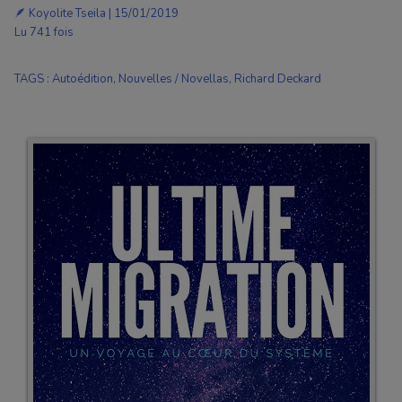
🪶
Koyolite Tseila
| 15/01/2019
Lu 741 fois
TAGS
:
Autoédition
,
Nouvelles / Novellas
,
Richard Deckard