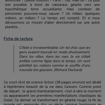
annoncée ? Quelle solution ? Partir ? Oui. Mais où ? Le plus
loin possible à bord de vaisseaux géants vers une
hypothétique terre accueillante. Mais combien de
personnes pouvons-nous sauver ? Un millier, quelques
milliers, un million ? Le temps est compté. Et si nous
découvrions un moyen d'aller directement sur une autre
planète...
Fiche de lecture
C’était si invraisemblable. Un tel choc que les
gens avaient basculé en mode ahurissement.
Dans les villes, dans les rues, la vie s’était
arrêtée comme figée dans le temps. Un vent
pétrifiait les nations comme le souffle d’une
nouvelle ère glaciaire. (Richard Deckard)
Ce court récit de science-fiction (38 pages environ) est dédié
à l’éphémère beauté de la vie dans l’univers. Comme point
de départ : le grand chambardement, c’est-à-dire le moment
où apparaissent les premières manifestations chaotiques du
Soleil. Ce dernier se transformant en géante rouge, la fin du
monde est annoncée d’ici un siècle, lorsque l’explosion se