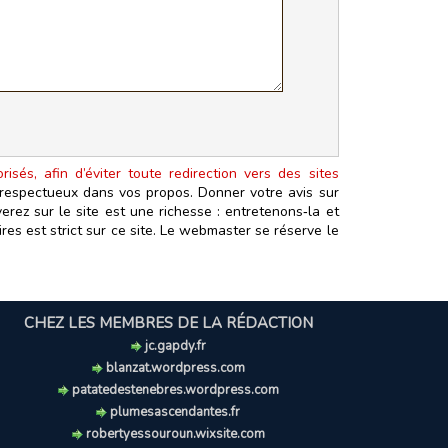
isés, afin d’éviter toute redirection vers des sites
t respectueux dans vos propos. Donner votre avis sur
erez sur le site est une richesse : entretenons‑la et
es est strict sur ce site. Le webmaster se réserve le
CHEZ LES MEMBRES DE LA RÉDACTION
jc.gapdy.fr
blanzat.wordpress.com
patatedestenebres.wordpress.com
plumesascendantes.fr
robertyessouroun.wixsite.com