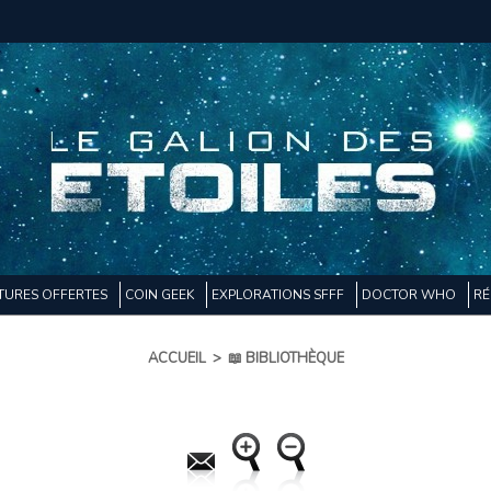
TURES OFFERTES
COIN GEEK
EXPLORATIONS SFFF
DOCTOR WHO
RÉ
ACCUEIL
>
📖 BIBLIOTHÈQUE