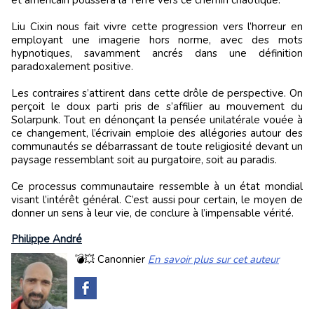
et américain poussera la Terre vers ce chemin chaotique.
Liu Cixin nous fait vivre cette progression vers l’horreur en
employant une imagerie hors norme, avec des mots
hypnotiques, savamment ancrés dans une définition
paradoxalement positive.
Les contraires s’attirent dans cette drôle de perspective. On
perçoit le doux parti pris de s’affilier au mouvement du
Solarpunk. Tout en dénonçant la pensée unilatérale vouée à
ce changement, l’écrivain emploie des allégories autour des
communautés se débarrassant de toute religiosité devant un
paysage ressemblant soit au purgatoire, soit au paradis.
Ce processus communautaire ressemble à un état mondial
visant l’intérêt général. C’est aussi pour certain, le moyen de
donner un sens à leur vie, de conclure à l’impensable vérité.
Philippe André
💣💥 Canonnier
En savoir plus sur cet auteur