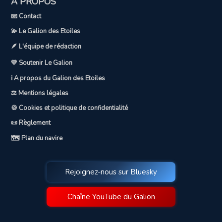
A PROPOS
📧 Contact
💫 Le Galion des Etoiles
🪶 L'équipe de rédaction
💛 Soutenir Le Galion
ℹ️ A propos du Galion des Etoiles
⚖️ Mentions légales
🍪 Cookies et politique de confidentialité
📜 Règlement
🗺️ Plan du navire
Rejoignez-nous sur Bluesky
Chaîne YouTube du Galion