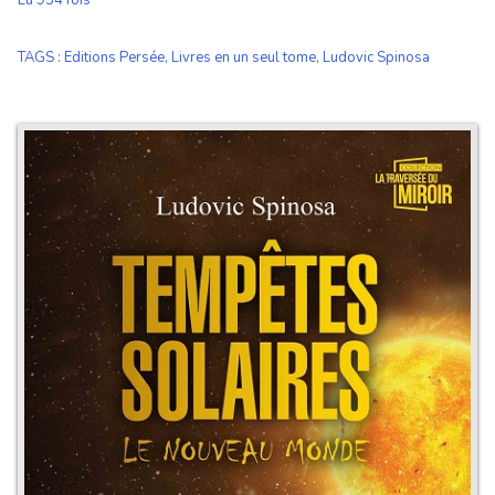
Lu 934 fois
TAGS
:
Editions Persée
,
Livres en un seul tome
,
Ludovic Spinosa